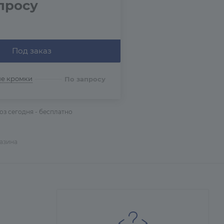
просу
Под заказ
ие кромки
По запросу
з сегодня - бесплатно
газина