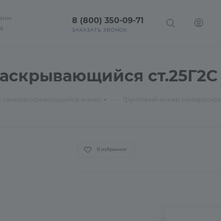
зин
8 (800) 350-09-71
а
ЗАКАЗАТЬ ЗВОНОК
аскрывающийся ст.25Г2С
—
й самораскрывающийся анкер
Грунтовый анкер самораскры
В избранное