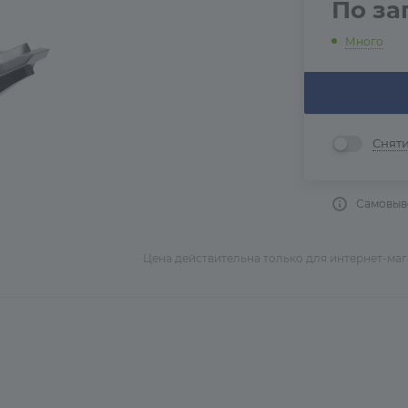
По за
Много
Снят
Самовыво
Цена действительна только для интернет-ма