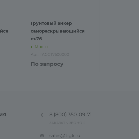
Грунтовый анкер
йся
самораскрывающийся
ст.76
Много
Арт.: ГАССТ7600000
По запросу
8 (800) 350-09-71
ИЯ
ЗАКАЗАТЬ ЗВОНОК
sales@tigk.ru