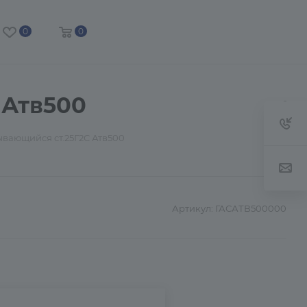
0
0
 Атв500
вающийся ст.25Г2С Атв500
Артикул:
ГАСАТВ500000