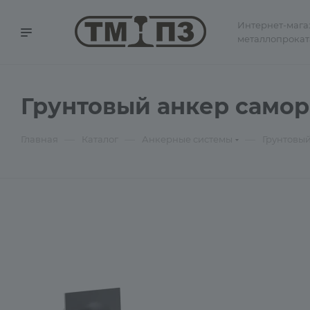
Интернет-мага
металлопрокат
Грунтовый анкер самор
—
—
—
Главная
Каталог
Анкерные системы
Грунтовы