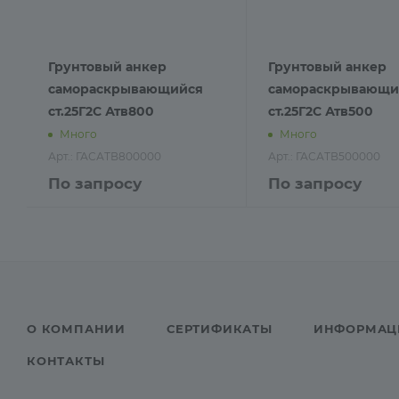
Грунтовый анкер
Грунтовый анкер
самораскрывающийся
самораскрывающи
ст.25Г2С Атв800
ст.25Г2С Атв500
Много
Много
Арт.: ГАСАТВ800000
Арт.: ГАСАТВ500000
По запросу
По запросу
О КОМПАНИИ
СЕРТИФИКАТЫ
ИНФОРМАЦ
КОНТАКТЫ