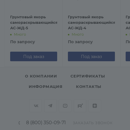
Грунтовый якорь
Грунтовый якорь
Г
самораскрывающийся
самораскрывающийся
с
АС-ЖД-5
АС-ЖД-4
А
Много
Много
По запросу
По запросу
П
Под заказ
Под заказ
О КОМПАНИИ
СЕРТИФИКАТЫ
ИНФОРМАЦИЯ
КОНТАКТЫ
8 (800) 350-09-71
ЗАКАЗАТЬ ЗВОНОК