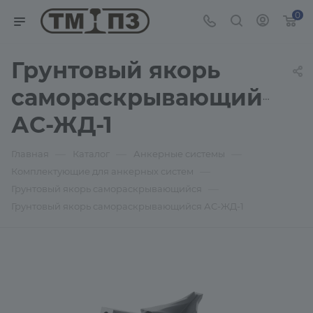
0
Грунтовый якорь
самораскрывающийся
АС-ЖД-1
—
—
—
Главная
Каталог
Анкерные системы
—
Комплектующие для анкерных систем
—
Грунтовый якорь самораскрывающийся
Грунтовый якорь самораскрывающийся АС-ЖД-1