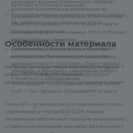
нормирует высокую пластичность: материал
балочных и колонных каркасах
допускает значительные деформации до
Распределительная арматура в плитах и стяжках,
разрушения. Прутки диаметром 10 мм гнутся на
где проектом допускается класс А240С
объекте без нагрева — петли, крюки и хомуты
формируются вручную.
Закладные детали и монтажные петли в сборных
железобетонных элементах
Свариваемость.
Сталь Ст3 с низким
Особенности материала
содержанием углерода хорошо сваривается
Вспомогательные распорки и стяжки при
всеми распространёнными методами без
монтаже опалубки нестандартных размеров
предварительного подогрева. Сборка сварных
Лёгкие конструктивные каркасы перегородок и
Материал арматуры гладкой 10 А240С немерной
закладных и монтажных каркасов не требует
вспомогательных сооружений
длины ГОСТ 34028-2016 подчиняется логике,
специального оборудования.
которую полезно понимать до размещения заказа.
Заготовки для гнутых изделий: крюков, петель,
скоб — там, где длина определяется по месту
Сталь Ст3 — углеродистая конструкционная сталь с
содержанием углерода 0,14–0,22%. Низкое
легирование обеспечивает хорошую свариваемость
и стабильное поведение при гибке. Без защитного