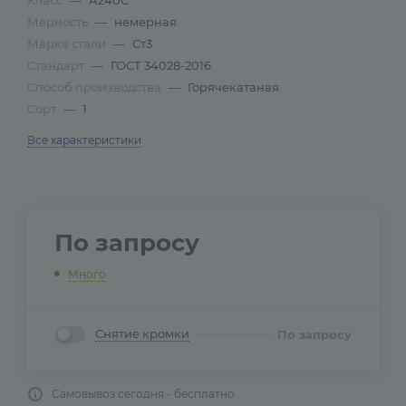
Класс
—
А240С
Мерность
—
немерная
Марка стали
—
Ст3
Стандарт
—
ГОСТ 34028-2016
Способ производства
—
Горячекатаная
Сорт
—
1
Все характеристики
По запросу
Много
Снятие кромки
По запросу
Самовывоз сегодня - бесплатно