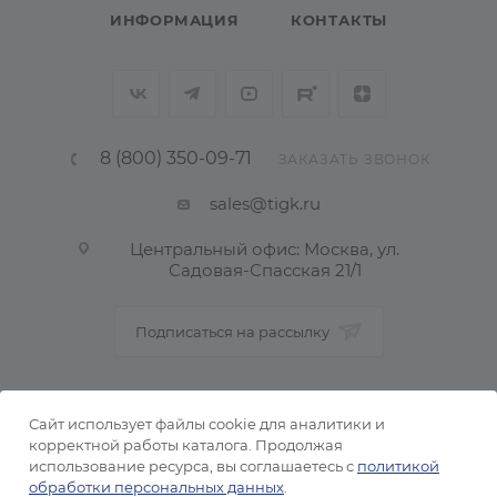
ИНФОРМАЦИЯ
КОНТАКТЫ
8 (800) 350-09-71
ЗАКАЗАТЬ ЗВОНОК
sales@tigk.ru
Центральный офис: Москва, ул.
Садовая-Спасская 21/1
Подписаться на рассылку
ПОЛИТИКА КОНФИДЕНЦИАЛЬНОСТИ
Сайт использует файлы cookie для аналитики и
корректной работы каталога. Продолжая
использование ресурса, вы соглашаетесь с
политикой
2026 © Тульский металлопрокатный завод
обработки персональных данных
.