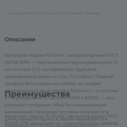
Цена действительна только для интернет-магазина
Описание
Арматура гладкая 10 А240С немерной длины ГОСТ
34028-2016 — горячекатаный пруток диаметром 10
мм из стали Ст3, поставляемый прутками
произвольной длины от 3 до 11 м сорта 1. Гладкий
профиль без поперечных рёбер не создаёт
механического зацепления с бетоном — в отличие
Преимущества
от периодического проката А400 и А500С — зато
допускает холодную гибку без концентраций
напряжений. Немерная поставка означает, что
Арматура гладкая 10 А240С немерной длины ГОСТ
длина каждого прутка в партии варьируется в
34028-2016 раскрывается через несколько свойств,
диапазоне от 3 до 11 м: геометрия по сорту 1