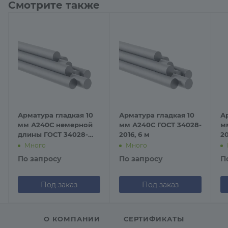
Смотрите также
Арматура гладкая 10
Арматура гладкая 10
А
мм А240С немерной
мм А240С ГОСТ 34028-
м
длины ГОСТ 34028-
2016, 6 м
20
2016
Много
Много
По запросу
По запросу
П
Под заказ
Под заказ
О КОМПАНИИ
СЕРТИФИКАТЫ