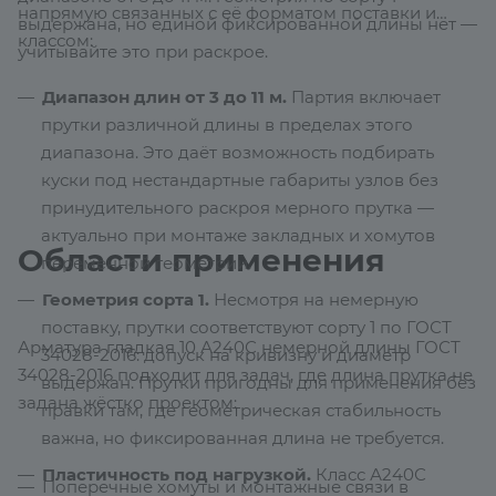
напрямую связанных с её форматом поставки и
выдержана, но единой фиксированной длины нет —
классом:
учитывайте это при раскрое.
Диапазон длин от 3 до 11 м.
Партия включает
прутки различной длины в пределах этого
диапазона. Это даёт возможность подбирать
куски под нестандартные габариты узлов без
принудительного раскроя мерного прутка —
актуально при монтаже закладных и хомутов
Области применения
переменной геометрии.
Геометрия сорта 1.
Несмотря на немерную
поставку, прутки соответствуют сорту 1 по ГОСТ
Арматура гладкая 10 А240С немерной длины ГОСТ
34028-2016: допуск на кривизну и диаметр
34028-2016 подходит для задач, где длина прутка не
выдержан. Прутки пригодны для применения без
задана жёстко проектом:
правки там, где геометрическая стабильность
важна, но фиксированная длина не требуется.
Пластичность под нагрузкой.
Класс А240С
Поперечные хомуты и монтажные связи в