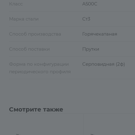
Класс
А500С
Марка стали
Ст3
Способ производства
Горячекатаная
Способ поставки
Прутки
Форма по конфигурации
Серповидная (2ф)
периодического профиля
Смотрите также