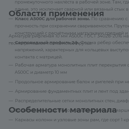
промежуточного нахлёста в рабочей зоне. Там, г
длине, это исключает сварной или вязаный стык в
Области применения
Класс А500С для рабочей зоны.
По сравнению с 
прочность при сохранении свариваемости. Пруток
конструкций с расчётными нагрузками средней и
Арматура рифленая 10 мм А500С ГОСТ 34028-2016 нах
Серповидный профиль 2ф.
Форма рёбер обеспеч
геометрическое постоянство прутка:
напряжений, характерных для кольцевых выступо
контакта с матрицей.
Рабочая арматура монолитных плит перекрытия с
А500С и диаметр 10 мм
Продольное армирование балок и ригелей при н
Армирование фундаментных плит и лент под зда
Распределительные сетки монолитных стен, диаф
Особенности материала
Рабочая арматура монолитных лестничных марш
Каркасы колонн и узловые зоны рам, где сорт 1 к