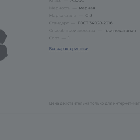
Класс
—
А500С
Мерность
—
мерная
Марка стали
—
Ст3
Стандарт
—
ГОСТ 34028-2016
Способ производства
—
Горячекатаная
Сорт
—
1
Все характеристики
Цена действительна только для интернет-ма