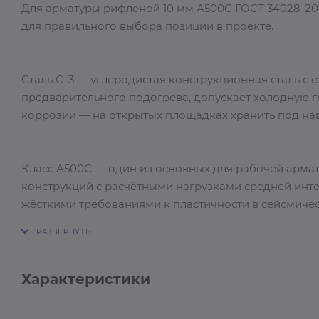
Для арматуры рифленой 10 мм А500С ГОСТ 34028-201
для правильного выбора позиции в проекте.
Сталь Ст3 — углеродистая конструкционная сталь с 
предварительного подогрева, допускает холодную 
коррозии — на открытых площадках хранить под на
Класс А500С — один из основных для рабочей арма
конструкций с расчётными нагрузками средней интен
жёсткими требованиями к пластичности в сейсмичес
специальным требованиям проекта необходимо про
Характеристики