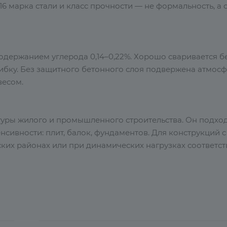
6 марка стали и класс прочности — не формальность, а 
содержанием углерода 0,14–0,22%. Хорошо сваривается б
гибку. Без защитного бетонного слоя подвержена атмос
весом.
туры жилого и промышленного строительства. Он подход
сивности: плит, балок, фундаментов. Для конструкций с
ких районах или при динамических нагрузках соответст
верять отдельно.