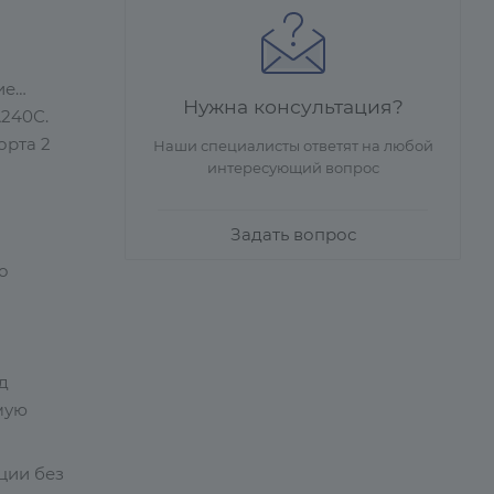
ие
Нужна консультация?
А240С.
орта 2
Наши специалисты ответят на любой
интересующий вопрос
Задать вопрос
о
д
мую
ции без