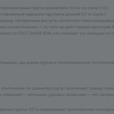
горячекатаный пруток диаметром 10 мм из стали Ст3 с
тавляемый мерными прутками длиной 11,7 м сорта 1.
атрицу: поперечные выступы исключают проскальзыван
ом на растяжение — то, чего не даёт гладкая арматура 
аметр по ГОСТ 34028-2016, что отличает эту позицию от с
позиция, где длина прутка и геометрическое постоянств
 отклонение по диаметру сорта 1 исключает правку пере
м стержней — колоннах, узловых зонах рам — это напря
рный пруток 11,7 м перекрывает протяжённые конструк