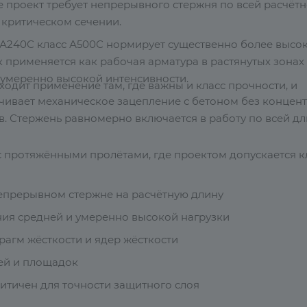
де проект требует непрерывного стержня по всей расчёт
 критическом сечении.
А240С класс А500С нормирует существенно более высо
 применяется как рабочая арматура в растянутых зонах
 умеренно высокой интенсивности.
одит применение там, где важны и класс прочности, и
ивает механическое зацепление с бетоном без концен
в. Стержень равномерно включается в работу по всей д
 протяжёнными пролётами, где проектом допускается к
епрерывном стержне на расчётную длину
ния средней и умеренно высокой нагрузки
рагм жёсткости и ядер жёсткости
ей и площадок
ритичен для точности защитного слоя