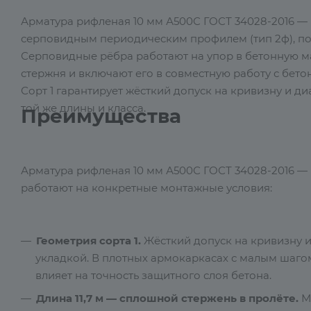
Арматура рифленая 10 мм А500С ГОСТ 34028-2016 — 
серповидным периодическим профилем (тип 2ф), пос
Серповидные рёбра работают на упор в бетонную м
стержня и включают его в совместную работу с бетон
Сорт 1 гарантирует жёсткий допуск на кривизну и ди
той же длины и класса.
Преимущества
Арматура рифленая 10 мм А500С ГОСТ 34028-2016 — 
работают на конкретные монтажные условия:
Геометрия сорта 1.
Жёсткий допуск на кривизну и
укладкой. В плотных армокаркасах с малым шаго
влияет на точность защитного слоя бетона.
Длина 11,7 м — сплошной стержень в пролёте.
Ме