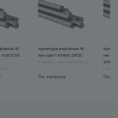
фленая 10
Арматура рифленая 16
Армату
 ст.3СП.ПС
мм сорт 1 АТ800 25Г2С
мм А50
2016, со
Арт.: А16С1АТ80025
Много
0000
Много
у
По запросу
По за