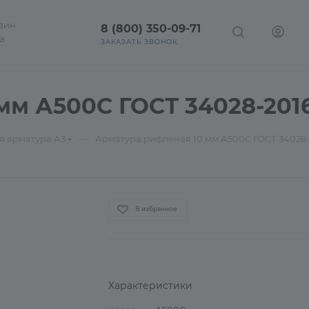
зин
8 (800) 350-09-71
а
ЗАКАЗАТЬ ЗВОНОК
 А500С ГОСТ 34028-2016, с
—
я арматура А3
Арматура рифленая 10 мм А500С ГОСТ 34028-201
В избранное
Характеристики