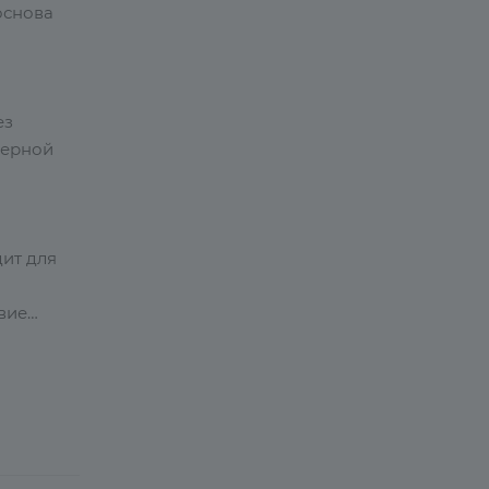
основа
ез
ферной
ит для
вие