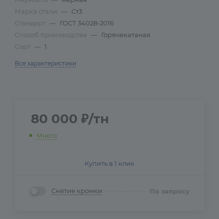
Марка стали
—
Ст3
Стандарт
—
ГОСТ 34028-2016
Способ производства
—
Горячекатаная
Сорт
—
1
Все характеристики
80 000
₽
/тн
Много
Купить в 1 клик
Снятие кромки
По запросу