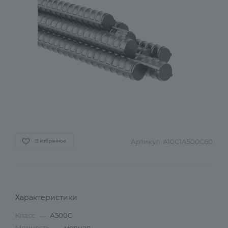
Артикул:
А10С1А500С60
В избранное
Характеристики
Класс
—
А500С
Мерность
—
мерная