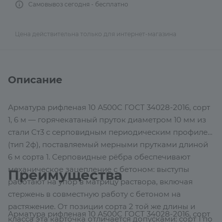
Самовывоз сегодня - бесплатно
Цена действительна только для интернет-магазина
Описание
Арматура рифленая 10 А500С ГОСТ 34028-2016, сорт
1, 6 м — горячекатаный пруток диаметром 10 мм из
стали Ст3 с серповидным периодическим профилем
(тип 2ф), поставляемый мерными прутками длиной
6 м сорта 1. Серповидные рёбра обеспечивают
механическое зацепление с бетоном: выступы
Преимущества
работают на упор в матрицу раствора, включая
стержень в совместную работу с бетоном на
растяжение. От позиции сорта 2 той же длины и
Арматура рифленая 10 А500С ГОСТ 34028-2016, сорт
класса эта карточка отличается допусками: сорт 1 по