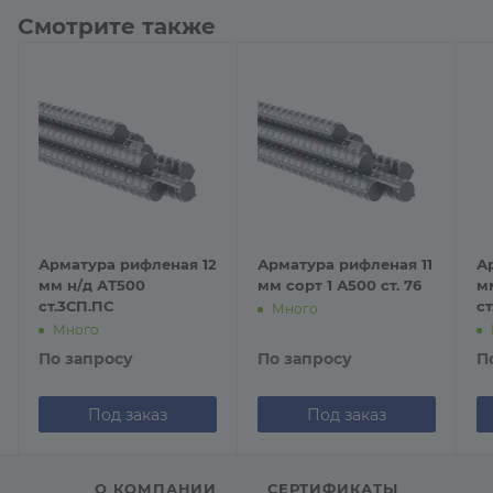
Смотрите также
Арматура рифленая 12
Арматура рифленая 11
А
мм н/д АТ500
мм сорт 1 А500 ст. 76
м
ст.3СП.ПС
с
Много
Много
По запросу
По запросу
П
Под заказ
Под заказ
О КОМПАНИИ
СЕРТИФИКАТЫ