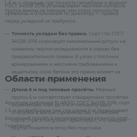
1, 6 м — позиция, где точность геометрии и формат
ГОСТ 34028-2016 устанавливает жёсткий контроль
прутка важны не меньше, чем класс прочности:
кривизны и отклонения по диаметру — правка
перед укладкой не требуется.
Точность укладки без правки.
Сорт 1 по ГОСТ
34028-2016 нормирует минимальный допуск на
кривизну: прутки укладываются в каркас без
предварительной правки. В узлах с плотным
армированием и жёсткими требованиями к
защитному слою бетона это прямо влияет на
Области применения
качество конструкции.
Длина 6 м под типовые пролёты.
Мерный
пруток 6 м соответствует стандартным пролётам
Арматура рифленая 10 А500С ГОСТ 34028-2016, сорт
монолитных плит до 6 м и типовому шагу
1, 6 м востребована там, где длина 6 м перекрывает
опалубки в жилом строительстве. Геометрия
расчётный пролёт, а геометрическая точность сорта
сорта 1 при этой длине гарантирует, что каждый
1 критична:
пруток ложится в сетку без подгонки.