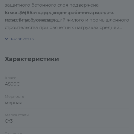
защитного бетонного слоя подвержена
Класс А500С подходит для рабочей арматуры
атмосферной коррозии — хранение открытых
монолитных конструкций жилого и промышленного
партий требует навеса.
строительства при расчётных нагрузках средней
интенсивности: плит, балок, фундаментов. Для
конструкций с особыми требованиями к
пластичности — сейсмические районы,
динамические нагрузки — соответствие
Характеристики
специальным требованиям проекта необходимо
проверять отдельно по расчёту.
Класс
А500С
Мерность
мерная
Марка стали
Ст3
Стандарт