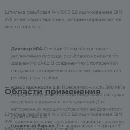
Шпилька резьбовая 14 х 1000 5.8 оцинкованная DIN
975 имеет характеристики, которые определяют её
место в проекте:
Диаметр М14.
Сечение 14 мм обеспечивает
увеличенную площадь резьбового контакта по
сравнению с М12. В соединениях с поперечной
нагрузкой на стержень это снижает риск смятия
резьбы в зоне гайки.
Класс прочности 5.8.
Предел прочности 500 МПа
Области применения
и предел текучести 400 МПа покрывают нагрузки
умеренно нагруженных соединений. Для
нагруженных несущих узлов с тем же диаметром
Шпилька резьбовая 14 х 1000 5.8 оцинкованная DIN
нужен класс 8.8.
975 применяется там, где проект задаёт типоразмер
Цинковый барьер.
Гальваническое покрытие 7
М14 при умеренных нагрузках: