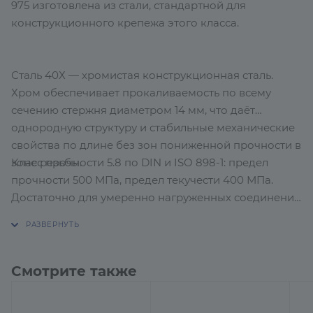
975 изготовлена из стали, стандартной для
конструкционного крепежа этого класса.
Сталь 40Х — хромистая конструкционная сталь.
Хром обеспечивает прокаливаемость по всему
сечению стержня диаметром 14 мм, что даёт
однородную структуру и стабильные механические
свойства по длине без зон пониженной прочности в
Класс прочности 5.8 по DIN и ISO 898-1: предел
зоне резьбы.
прочности 500 МПа, предел текучести 400 МПа.
Достаточно для умеренно нагруженных соединений
в общестроительном монтаже. Для нагруженных
несущих узлов, где расчёт требует класса 8.8 и выше,
данная шпилька не подходит.
Смотрите также