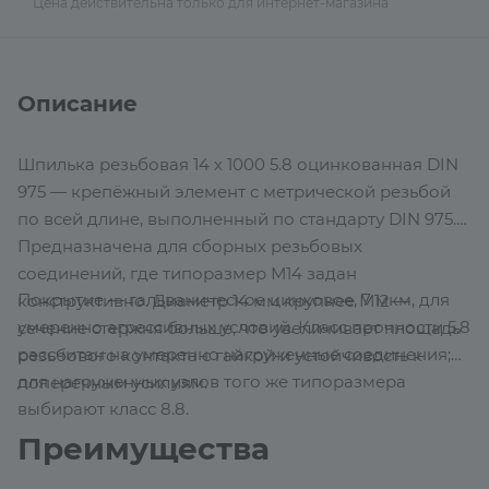
Цена действительна только для интернет-магазина
Описание
Шпилька резьбовая 14 х 1000 5.8 оцинкованная DIN
975 — крепёжный элемент с метрической резьбой
по всей длине, выполненный по стандарту DIN 975.
Предназначена для сборных резьбовых
соединений, где типоразмер М14 задан
Покрытие — гальваническое цинковое, 7 мкм, для
конструктивно. Диаметр 14 мм крупнее М12 —
умеренно агрессивных условий. Класс прочности 5.8
сечение стержня больше, что увеличивает площадь
рассчитан на умеренно нагруженные соединения;
резьбового контакта с гайкой и устойчивость к
для нагруженных узлов того же типоразмера
поперечным усилиям.
выбирают класс 8.8.
Преимущества