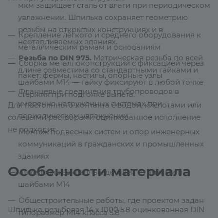
мкм защищает сталь от влаги при периодическом
увлажнении. Шпилька сохраняет геометрию
резьбы на открытых конструкциях и в
Крепление лёгкого и среднего оборудования к
неотапливаемых зданиях.
металлическим рамам и основаниям
Резьба по DIN 975.
Метрическая резьба по всей
Сборка металлоконструкций с фиксацией через
длине совместима со стандартными гайками и
пакет: фермы, настилы, опорные узлы
шайбами М14 — гайку фиксируют в любой точке
Фланцевые соединения трубопроводов в
стержня при подгонке вылета.
умеренно нагруженных системах при
Для постоянного контакта с водой, кислотами или
периодическом увлажнении
солевыми растворами оцинкованное исполнение
не подходит.
Монтаж подвесных систем и опор инженерных
коммуникаций в гражданских и промышленных
зданиях
Особенности материала
Анкеровка закладных деталей с гайками и
шайбами М14
Общестроительные работы, где проектом задан
Шпилька резьбовая 14 х 1000 5.8 оцинкованная DIN
типоразмер М14 класса 5.8