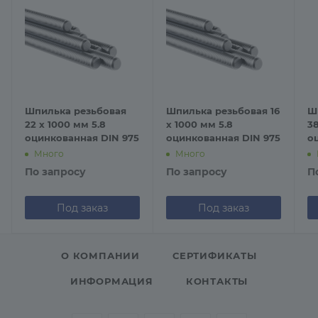
Шпилька резьбовая
Шпилька резьбовая 16
Ш
22 х 1000 мм 5.8
х 1000 мм 5.8
38
оцинкованная DIN 975
оцинкованная DIN 975
о
Много
Много
По запросу
По запросу
П
Под заказ
Под заказ
О КОМПАНИИ
СЕРТИФИКАТЫ
ИНФОРМАЦИЯ
КОНТАКТЫ