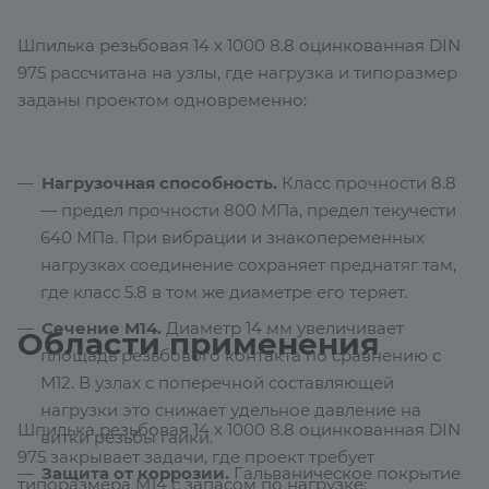
Шпилька резьбовая 14 х 1000 8.8 оцинкованная DIN
975 рассчитана на узлы, где нагрузка и типоразмер
заданы проектом одновременно:
Нагрузочная способность.
Класс прочности 8.8
— предел прочности 800 МПа, предел текучести
640 МПа. При вибрации и знакопеременных
нагрузках соединение сохраняет преднатяг там,
где класс 5.8 в том же диаметре его теряет.
Сечение М14.
Диаметр 14 мм увеличивает
Области применения
площадь резьбового контакта по сравнению с
М12. В узлах с поперечной составляющей
нагрузки это снижает удельное давление на
Шпилька резьбовая 14 х 1000 8.8 оцинкованная DIN
витки резьбы гайки.
975 закрывает задачи, где проект требует
Защита от коррозии.
Гальваническое покрытие
типоразмера М14 с запасом по нагрузке: