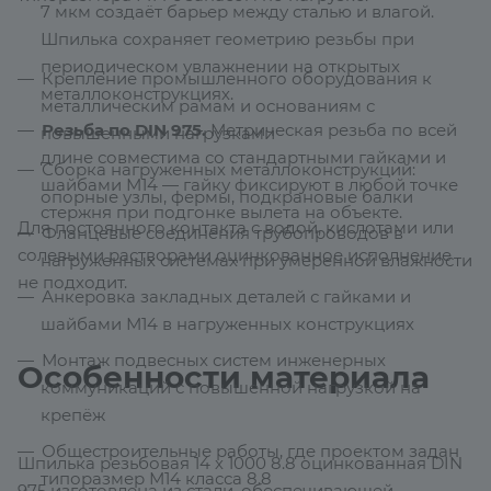
7 мкм создаёт барьер между сталью и влагой.
Шпилька сохраняет геометрию резьбы при
периодическом увлажнении на открытых
Крепление промышленного оборудования к
металлоконструкциях.
металлическим рамам и основаниям с
Резьба по DIN 975.
Метрическая резьба по всей
повышенными нагрузками
длине совместима со стандартными гайками и
Сборка нагруженных металлоконструкций:
шайбами М14 — гайку фиксируют в любой точке
опорные узлы, фермы, подкрановые балки
стержня при подгонке вылета на объекте.
Для постоянного контакта с водой, кислотами или
Фланцевые соединения трубопроводов в
солевыми растворами оцинкованное исполнение
нагруженных системах при умеренной влажности
не подходит.
Анкеровка закладных деталей с гайками и
шайбами М14 в нагруженных конструкциях
Монтаж подвесных систем инженерных
Особенности материала
коммуникаций с повышенной нагрузкой на
крепёж
Общестроительные работы, где проектом задан
Шпилька резьбовая 14 х 1000 8.8 оцинкованная DIN
типоразмер М14 класса 8.8
975 изготовлена из стали, обеспечивающей