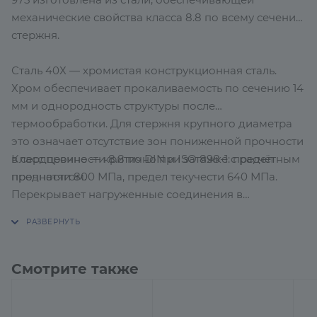
механические свойства класса 8.8 по всему сечению
стержня.
Сталь 40Х — хромистая конструкционная сталь.
Хром обеспечивает прокаливаемость по сечению 14
мм и однородность структуры после
термообработки. Для стержня крупного диаметра
это означает отсутствие зон пониженной прочности
Класс прочности 8.8 по DIN и ISO 898-1: предел
в сердцевине — критично при затяжке с расчётным
прочности 800 МПа, предел текучести 640 МПа.
преднатягом.
Перекрывает нагруженные соединения в
промышленном строительстве и монтаже
оборудования. Если расчёт требует класса 10.9 —
данная шпилька этот уровень не обеспечивает.
Смотрите также