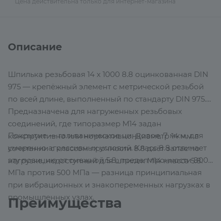
Цена действительна только для интернет-магазина
Описание
Шпилька резьбовая 14 х 1000 8.8 оцинкованная DIN
975 — крепёжный элемент с метрической резьбой
по всей длине, выполненный по стандарту DIN 975.
Предназначена для нагруженных резьбовых
соединений, где типоразмер М14 задан
Покрытие — гальваническое цинковое, 7 мкм, для
конструктивно или нормативно. Диаметр 14 мм в
умеренно агрессивных условий. Класс 8.8 отличает
сочетании с классом прочности 8.8 даёт запас по
эту позицию от смежной 5.8: предел прочности 800
нагрузке, недоступный для шпилек М14 класса 5.8.
МПа против 500 МПа — разница принципиальная
при вибрационных и знакопеременных нагрузках в
промышленных узлах.
Преимущества