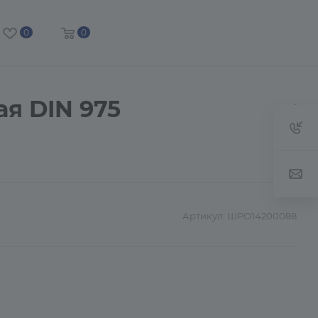
0
0
ая DIN 975
Артикул:
ШРО14200088