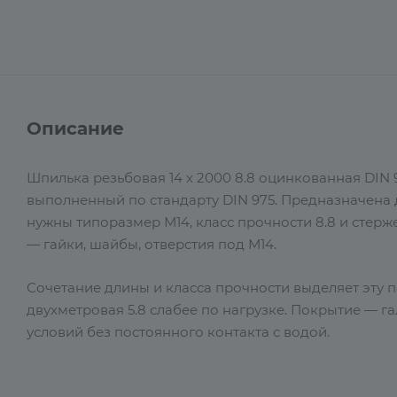
Описание
Шпилька резьбовая 14 х 2000 8.8 оцинкованная DIN
выполненный по стандарту DIN 975. Предназначена
нужны типоразмер М14, класс прочности 8.8 и стер
— гайки, шайбы, отверстия под М14.
Сочетание длины и класса прочности выделяет эту 
двухметровая 5.8 слабее по нагрузке. Покрытие — г
условий без постоянного контакта с водой.