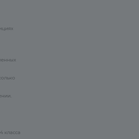
зициях
менных
колько
ении.
4 класса