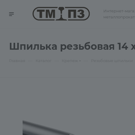
Интернет-мага
металлопрокат
Шпилька резьбовая 14 х
—
—
—
Главная
Каталог
Крепеж
Резьбовые шпильки