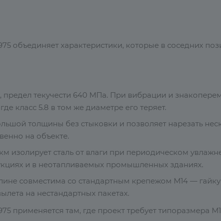
975 объединяет характеристики, которые в соседних по
 предел текучести 640 МПа. При вибрации и знакопере
де класс 5.8 в том же диаметре его теряет.
льшой толщины без стыковки и позволяет нарезать нес
венно на объекте.
м изолирует сталь от влаги при периодическом увлажн
укциях и в неотапливаемых промышленных зданиях.
лине совместима со стандартным крепежом М14 — гайку
ылета на нестандартных пакетах.
975 применяется там, где проект требует типоразмера М1