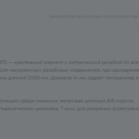
Цена действительна только для интернет-ма
 975 — крепёжный элемент с метрической резьбой по все
 для нагруженных резьбовых соединений, где одноврем
жень длиной 2000 мм. Диаметр 14 мм задаёт типоразмер 
позицию среди смежных: метровая шпилька 8.8 короче,
альваническое цинковое, 7 мкм, для умеренно агрессивн