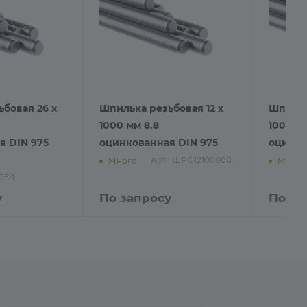
бовая 26 х
Шпилька резьбовая 12 х
Шпильк
1000 мм 8.8
1000 мм
я DIN 975
оцинкованная DIN 975
оцинко
Арт.: ШРО12100088
Много
Много
058
у
По запросу
По за