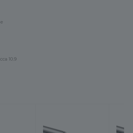
ие
са 10.9