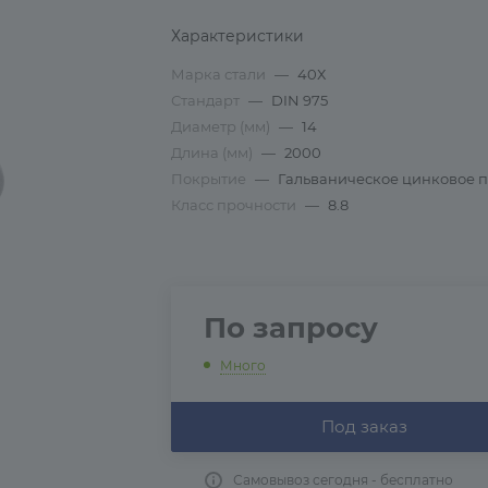
Характеристики
Марка стали
—
40Х
Стандарт
—
DIN 975
Диаметр (мм)
—
14
Длина (мм)
—
2000
Покрытие
—
Гальваническое цинковое 
Класс прочности
—
8.8
По запросу
Много
Под заказ
Самовывоз сегодня - бесплатно