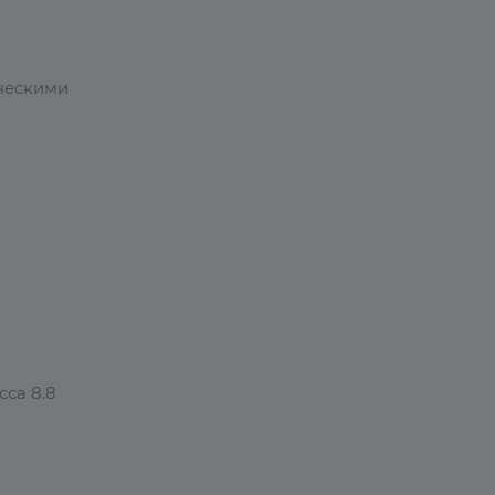
ческими
сса 8.8