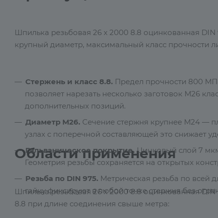
Шпилька резьбовая 26 х 2000 8.8 оцинкованная DIN
крупный диаметр, максимальный класс прочности л
Стержень и класс 8.8.
Предел прочности 800 МПа,
позволяет нарезать несколько заготовок М26 кла
дополнительных позиций.
Диаметр М26.
Сечение стержня крупнее М24 — пл
узлах с поперечной составляющей это снижает уд
Области применения
Гальваническое покрытие.
Цинковый слой 7 мкм
Геометрия резьбы сохраняется на открытых конс
Резьба по DIN 975.
Метрическая резьба по всей 
гайку фиксируют в любой точке стержня без огра
Шпилька резьбовая 26 х 2000 8.8 оцинкованная DIN 
8.8 при длине соединения свыше метра: