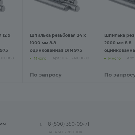
 12 х
Шпилька резьбовая 24 х
Шпилька резь
1000 мм 8.8
2000 мм 8.8
975
оцинкованная DIN 975
оцинкованна
2100088
Арт.: ШРО24100088
Арт
Много
Много
По запросу
По запрос
8 (800) 350-09-71
ИЯ
ЗАКАЗАТЬ ЗВОНОК