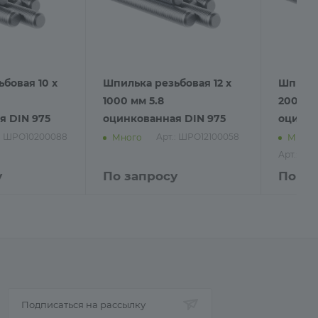
бовая 10 х
Шпилька резьбовая 12 х
Шпильк
1000 мм 5.8
2000 м
я DIN 975
оцинкованная DIN 975
оцинко
.: ШРО10200088
Арт.: ШРО12100058
Много
Много
Арт.: Ш
у
По запросу
По за
Подписаться на рассылку