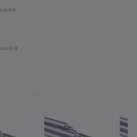
сса 8.8
са 10.9