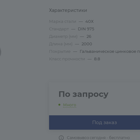
Характеристики
Марка стали
—
40Х
Стандарт
—
DIN 975
Диаметр (мм)
—
26
Длина (мм)
—
2000
Покрытие
—
Гальваническое цинковое 
Класс прочности
—
8.8
По запросу
Много
Под заказ
Самовывоз сегодня - бесплатно