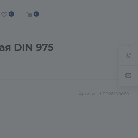
0
0
ая DIN 975
Артикул:
ШРО26200088