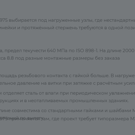
 975 выбирается под нагруженные узлы, где нестандартн
инейки и протяжённый стержень требуются в одной поз
 предел текучести 640 МПа по ISO 898-1. На длине 2000
сса 8.8 под разные монтажные размеры без заказа
ощадь резьбового контакта с гайкой больше. В нагруж
ельное давление на витки при затяжке с расчётным усил
 отделяет сталь от влаги при периодическом увлажнени
трукциях и в неотапливаемых промышленных зданиях.
длине совместима со стандартными гайками и шайбами 
ничений по вылету.
975 применяется там, где проект требует типоразмера М