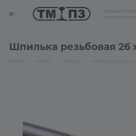
Интернет-мага
металлопрокат
Шпилька резьбовая 26 х
—
—
—
Главная
Каталог
Крепеж
Резьбовые шпильки