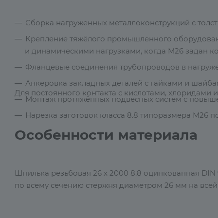
Сборка нагруженных металлоконструкций с толс
Крепление тяжёлого промышленного оборудован
и динамическими нагрузками, когда М26 задан к
Фланцевые соединения трубопроводов в нагруже
Анкеровка закладных деталей с гайками и шайба
Для постоянного контакта с кислотами, хлоридами 
Монтаж протяжённых подвесных систем с повыше
Нарезка заготовок класса 8.8 типоразмера М26 
Особенности материала
Шпилька резьбовая 26 х 2000 8.8 оцинкованная DIN 
по всему сечению стержня диаметром 26 мм на всей