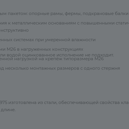
тым пакетом: опорные рамы, фермы, подкрановые балки
ия к металлическим основаниям с повышенными стати
онструктивно
нных системах при умеренной влажности
ми М26 в нагруженных конструкциях
или водой оцинкованное исполнение не подходит.
нной нагрузкой на крепёж типоразмера М26
под несколько монтажных размеров с одного стержня
975 изготовлена из стали, обеспечивающей свойства кла
 длине.