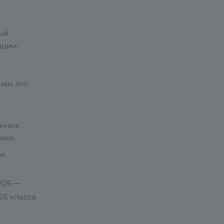
ый
иции:
 мм это
енных
ием.
и.
М26 —
26 класса