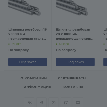
Шпилька резьбовая 16
Шпилька резьбовая
Ш
х 1000 мм
28 х 1000 мм
х 
нержавеющая сталь
нержавеющая сталь
н
А4 DIN 975
А2 DIN 975
А
Много
Много
По запросу
По запросу
П
Под заказ
Под заказ
О КОМПАНИИ
СЕРТИФИКАТЫ
ИНФОРМАЦИЯ
КОНТАКТЫ