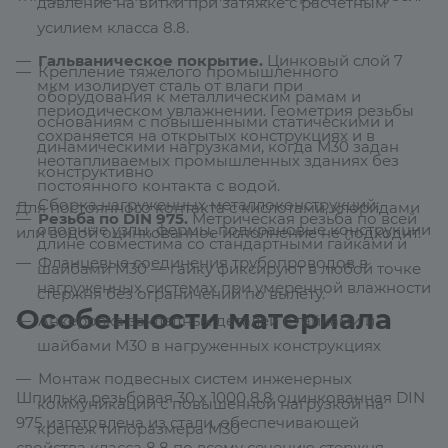
давление на витки при затяжке с расчётным
усилием класса 8.8.
Гальваническое покрытие.
Цинковый слой 7
Крепление тяжёлого промышленного
мкм изолирует сталь от влаги при
оборудования к металлическим рамам и
периодическом увлажнении. Геометрия резьбы
основаниям с повышенными статическими и
сохраняется на открытых конструкциях и в
динамическими нагрузками, когда М30 задан
неотапливаемых промышленных зданиях без
конструктивно
постоянного контакта с водой.
Сборка нагруженных металлоконструкций:
Для постоянного контакта с кислотами, хлоридами
Резьба по DIN 975.
Метрическая резьба по всей
опорные узлы, фермы, подкрановые конструкции
или водой оцинкованное исполнение не подходит.
длине совместима со стандартными гайками и
Фланцевые соединения трубопроводов в
шайбами М30 — гайку фиксируют в любой точке
нагруженных системах при умеренной влажности
стержня без ограничений по вылету.
Особенности материала
Анкеровка закладных деталей с гайками и
шайбами М30 в нагруженных конструкциях
Монтаж подвесных систем инженерных
Шпилька резьбовая 30 х 1000 8.8 оцинкованная DIN
коммуникаций с повышенной нагрузкой на
975 изготовлена из стали, обеспечивающей
крепёж типоразмера М30
свойства класса 8.8 по всему сечению стержня