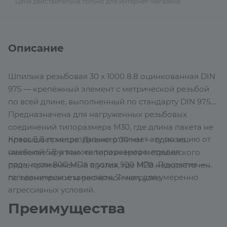
Цена действительна только для интернет-магазина
Описание
Шпилька резьбовая 30 х 1000 8.8 оцинкованная DIN
975 — крепёжный элемент с метрической резьбой
по всей длине, выполненный по стандарту DIN 975.
Предназначена для нагруженных резьбовых
соединений типоразмера М30, где длина пакета не
Класс 8.8 принципиально отличает эту позицию от
превышает метра. Диаметр 30 мм — один из
смежной 5.8 в том же типоразмере: предел
наиболее крупных типоразмеров метрического
прочности 800 МПа против 500 МПа. Покрытие —
ряда, применяемый в узлах, где М28 недостаточен
гальваническое цинковое, 7 мкм, для умеренно
по геометрии или расчётной нагрузке.
агрессивных условий.
Преимущества