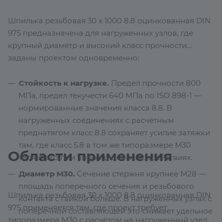
Шпилька резьбовая 30 х 1000 8.8 оцинкованная DIN
975 предназначена для нагруженных узлов, где
крупный диаметр и высокий класс прочности
заданы проектом одновременно:
Стойкость к нагрузке.
Предел прочности 800
МПа, предел текучести 640 МПа по ISO 898-1 —
нормированные значения класса 8.8. В
нагруженных соединениях с расчётным
преднатягом класс 8.8 сохраняет усилие затяжки
там, где класс 5.8 в том же типоразмере М30
Области применения
теряет его при вибрационных воздействиях.
Диаметр М30.
Сечение стержня крупнее М28 —
площадь поперечного сечения и резьбового
Шпилька резьбовая 30 х 1000 8.8 оцинкованная DIN
контакта с гайкой больше. В нагруженных узлах с
975 применяется там, где проект требует
поперечной составляющей это снижает удельное
типоразмера М30 с расчётом на нагруженный узел: