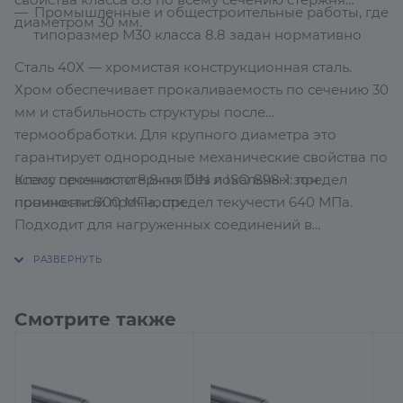
Промышленные и общестроительные работы, где
диаметром 30 мм.
типоразмер М30 класса 8.8 задан нормативно
Сталь 40Х — хромистая конструкционная сталь.
Хром обеспечивает прокаливаемость по сечению 30
мм и стабильность структуры после
термообработки. Для крупного диаметра это
гарантирует однородные механические свойства по
Класс прочности 8.8 по DIN и ISO 898-1: предел
всему сечению стержня без локальных зон
прочности 800 МПа, предел текучести 640 МПа.
пониженной прочности.
Подходит для нагруженных соединений в
промышленном строительстве и монтаже
оборудования. Если расчёт требует класса 10.9 —
данная шпилька этот уровень не обеспечивает.
Смотрите также