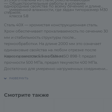
Общестроительные работы в условиях
однородные свойства по всему сечению и длине
умеренной влажности, где задан типоразмер М30
стержня.
класса 5.8
Сталь 40Х — хромистая конструкционная сталь.
Хром обеспечивает прокаливаемость по сечению 30
мм и стабильность структуры после
термообработки. На длине 2000 мм это означает
одинаковые свойства на любом отрезке после
Класс прочности 5.8 по DIN и ISO 898-1: предел
нарезки заготовок на объекте.
прочности 500 МПа, предел текучести 400 МПа.
Достаточно для умеренно нагруженных соединений
в гражданском и общестроительном монтаже. Для
нагруженных несущих узлов, где расчёт требует
класса 8.8 и выше, данная шпилька не подходит.
Смотрите также