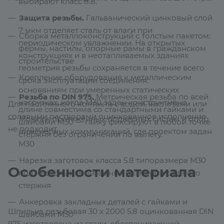
выбирают класс 8.8.
Защита резьбы.
Гальванический цинковый слой
7 мкм отделяет сталь от влаги при
Сборка металлоконструкций с толстым пакетом:
периодическом увлажнении. На открытых
фермы, настилы, опорные рамы в гражданском
конструкциях и в неотапливаемых зданиях
строительстве
геометрия резьбы сохраняется в течение всего
Крепление оборудования к металлическим
срока эксплуатации соединения.
основаниям при умеренных статических
Резьба по DIN 975.
Метрическая резьба по всей
нагрузках, когда М30 задан конструктивно
Для постоянного контакта с водой, кислотами или
длине совместима со стандартными гайками и
солевыми растворами оцинкованное исполнение
Монтаж протяжённых подвесных систем и опор
шайбами М30 — гайку фиксируют в любой точке
не подходит.
инженерных коммуникаций, где проектом задан
стержня без ограничений по вылету.
М30
Нарезка заготовок класса 5.8 типоразмера М30
Особенности материала
под несколько монтажных размеров с одного
стержня
Анкеровка закладных деталей с гайками и
Шпилька резьбовая 30 х 2000 5.8 оцинкованная DIN
шайбами М30
975 изготовлена из стали, обеспечивающей