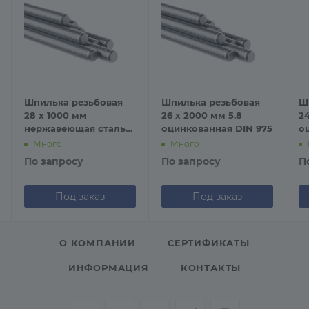
Шпилька резьбовая
Шпилька резьбовая
Ш
28 х 1000 мм
26 х 2000 мм 5.8
24
нержавеющая сталь
оцинкованная DIN 975
о
А2 DIN 975
Много
Много
По запросу
По запросу
П
Под заказ
Под заказ
О КОМПАНИИ
СЕРТИФИКАТЫ
ИНФОРМАЦИЯ
КОНТАКТЫ