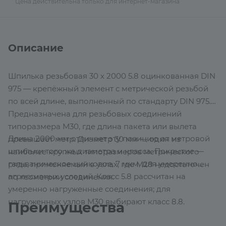
Цена действительна только для интернет-магазина
Описание
Шпилька резьбовая 30 х 2000 5.8 оцинкованная DIN
975 — крепёжный элемент с метрической резьбой
по всей длине, выполненный по стандарту DIN 975.
Предназначена для резьбовых соединений
типоразмера М30, где длина пакета или вылета
Длина 2000 мм отличает эту позицию от метровой
превышает метр. Диаметр 30 мм — один из
шпильки того же диаметра и класса. Покрытие —
наиболее крупных типоразмеров метрического
гальваническое цинковое, 7 мкм, для умеренно
ряда, применяемый в узлах, где М28 недостаточен
агрессивных условий. Класс 5.8 рассчитан на
по геометрии соединения.
умеренно нагруженные соединения; для
нагруженных узлов М30 выбирают класс 8.8.
Преимущества