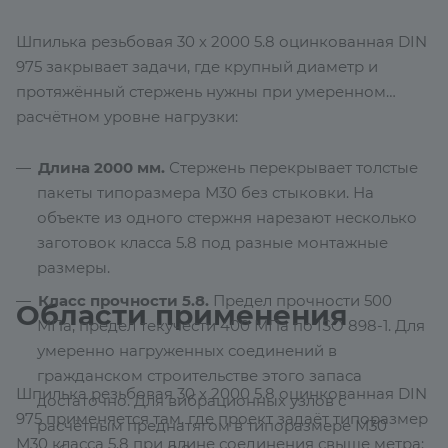
Шпилька резьбовая 30 х 2000 5.8 оцинкованная DIN
975 закрывает задачи, где крупный диаметр и
протяжённый стержень нужны при умеренном
расчётном уровне нагрузки:
Длина 2000 мм.
Стержень перекрывает толстые
пакеты типоразмера М30 без стыковки. На
объекте из одного стержня нарезают несколько
заготовок класса 5.8 под разные монтажные
размеры.
Класс прочности 5.8.
Предел прочности 500
Области применения
МПа, предел текучести 400 МПа по ISO 898-1. Для
умеренно нагруженных соединений в
гражданском строительстве этого запаса
Шпилька резьбовая 30 х 2000 5.8 оцинкованная DIN
достаточно. Для вибрационных узлов с
975 применяется там, где проект задаёт типоразмер
расчётным преднатягом в типоразмере М30
М30 класса 5.8 при длине соединения свыше метра: