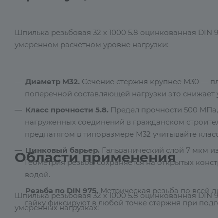
Шпилька резьбовая 32 х 1000 5.8 оцинкованная DIN 
умеренном расчётном уровне нагрузки:
Диаметр М32.
Сечение стержня крупнее М30 — пл
поперечной составляющей нагрузки это снижает у
Класс прочности 5.8.
Предел прочности 500 МПа, 
нагруженных соединений в гражданском строитель
преднатягом в типоразмере М32 учитывайте класс 
Цинковый барьер.
Гальванический слой 7 мкм из
Области применения
Геометрия резьбы сохраняется на открытых конст
водой.
Резьба по DIN 975.
Метрическая резьба по всей 
Шпилька резьбовая 32 х 1000 5.8 оцинкованная DIN 
гайку фиксируют в любой точке стержня при подг
умеренных нагрузках: