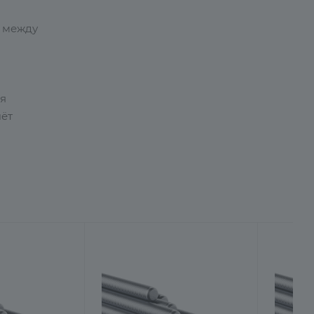
и между
ля
чёт