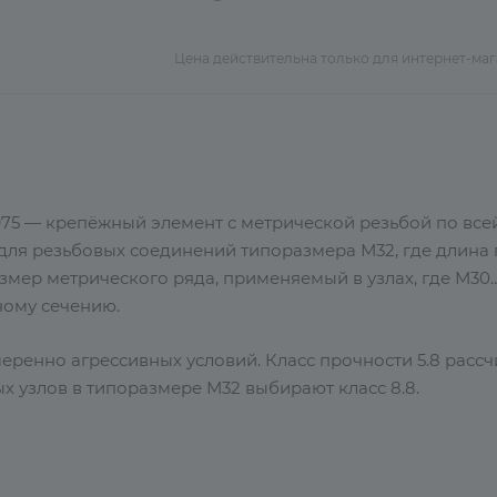
Цена действительна только для интернет-ма
975 — крепёжный элемент с метрической резьбой по все
для резьбовых соединений типоразмера М32, где длина 
мер метрического ряда, применяемый в узлах, где М30
ному сечению.
еренно агрессивных условий. Класс прочности 5.8 рассч
 узлов в типоразмере М32 выбирают класс 8.8.