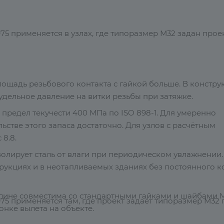
975 применяется в узлах, где типоразмер М32 задан про
ощадь резьбового контакта с гайкой больше. В констру
дельное давление на витки резьбы при затяжке.
предел текучести 400 МПа по ISO 898-1. Для умеренно
стве этого запаса достаточно. Для узлов с расчётным
8.8.
олирует сталь от влаги при периодическом увлажнении.
рукциях и в неотапливаемых зданиях без постоянного ко
длине совместима со стандартными гайками и шайбами 
975 применяется там, где проект задаёт типоразмер М32 
онке вылета на объекте.