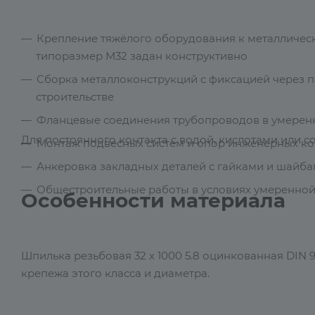
Крепление тяжёлого оборудования к металлическ
типоразмер М32 задан конструктивно
Сборка металлоконструкций с фиксацией через п
строительстве
Фланцевые соединения трубопроводов в умерен
Для постоянного контакта с водой, кислотами или 
Монтаж подвесных систем и опор инженерных ко
Анкеровка закладных деталей с гайками и шайб
Общестроительные работы в условиях умеренной в
Особенности материала
Шпилька резьбовая 32 х 1000 5.8 оцинкованная DIN 
крепежа этого класса и диаметра.