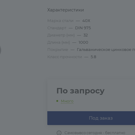
Характеристики
Марка стали
—
40Х
Стандарт
—
DIN 975
Диаметр (мм)
—
32
Длина (мм)
—
1000
Покрытие
—
Гальваническое цинковое 
Класс прочности
—
5.8
По запросу
Много
Под заказ
Самовывоз сегодня - бесплатно