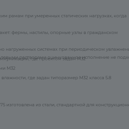
им рамам при умеренных статических нагрузках, когда
акет: фермы, настилы, опорные узлы в гражданском
но нагруженных системах при периодическом увлажнен
солевыми растворами оцинкованное исполнение не подх
ммуникаций, где проектом задан М32
ами М32
лажности, где задан типоразмер М32 класса 5.8
975 изготовлена из стали, стандартной для конструкцион