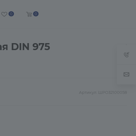
0
0
я DIN 975
Артикул:
ШРО32100058