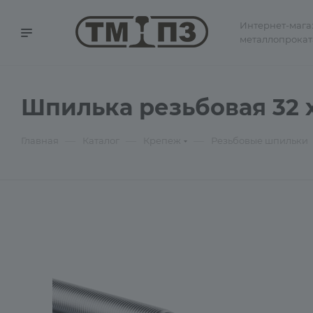
Интернет-мага
металлопрокат
Шпилька резьбовая 32 х
—
—
—
Главная
Каталог
Крепеж
Резьбовые шпильки