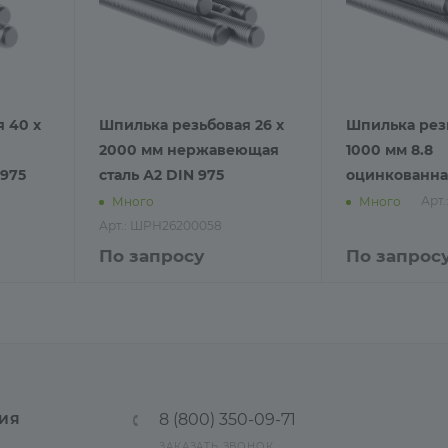
 40 х
Шпилька резьбовая 26 х
Шпилька резь
2000 мм нержавеющая
1000 мм 8.8
975
сталь А2 DIN 975
оцинкованна
Арт
Много
Много
Арт.: ШРН26200058
По запросу
По запрос
8 (800) 350-09-71
ИЯ
ЗАКАЗАТЬ ЗВОНОК