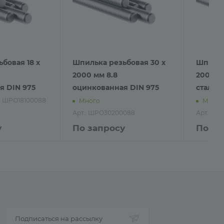
бовая 18 х
Шпилька резьбовая 30 х
Шпильк
2000 мм 8.8
2000 
я DIN 975
оцинкованная DIN 975
сталь А
.: ШРО18100088
Много
Много
Арт.: ШРО30200088
Арт.: Ш
у
По запросу
По за
Подписаться на рассылку