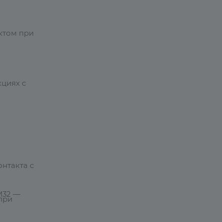
ектом при
кциях с
нтакта с
М32 —
при