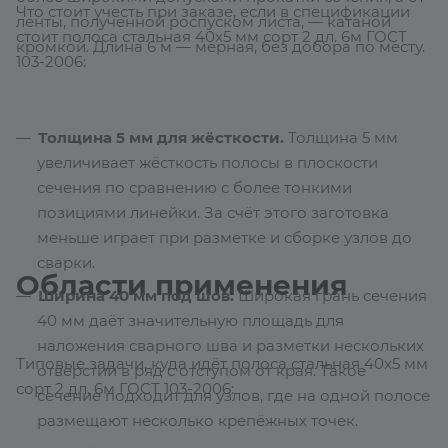
Что стоит учесть при заказе, если в спецификации
ленты, полученной роспуском листа, — катаной
стоит полоса стальная 40х5 мм сорт 2 дл. 6м ГОСТ
кромкой. Длина 6 м — мерная, без добора по месту.
103-2006:
Толщина 5 мм для жёсткости.
Толщина 5 мм
увеличивает жёсткость полосы в плоскости
сечения по сравнению с более тонкими
позициями линейки. За счёт этого заготовка
меньше играет при разметке и сборке узлов до
сварки.
Области применения
Ширина 40 мм под шов.
Широкая грань сечения
40 мм даёт значительную площадь для
наложения сварного шва и разметки нескольких
Типовые задачи, куда идёт полоса стальная 40х5 мм
отверстий в ряд с отступом от края. Такое
сорт 2 дл. 6м ГОСТ 103-2006:
сечение подходит для узлов, где на одной полосе
размещают несколько крепёжных точек.