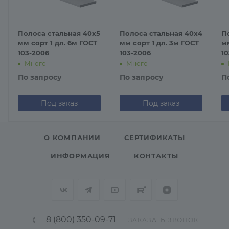
Полоса стальная 40х5
Полоса стальная 40х4
П
мм сорт 1 дл. 6м ГОСТ
мм сорт 1 дл. 3м ГОСТ
мм
103-2006
103-2006
1
Много
Много
По запросу
По запросу
П
Под заказ
Под заказ
О КОМПАНИИ
СЕРТИФИКАТЫ
ИНФОРМАЦИЯ
КОНТАКТЫ
8 (800) 350-09-71
ЗАКАЗАТЬ ЗВОНОК