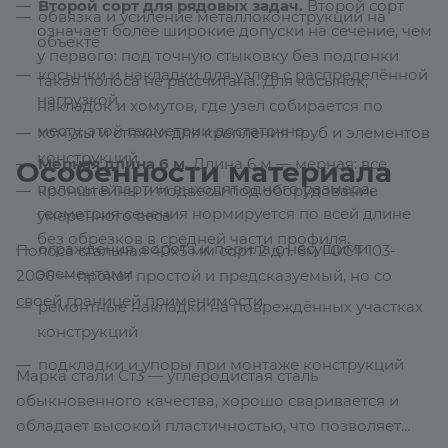
Второй сорт для рядовых задач.
Второй сорт
обвязка и усиление металлоконструкций на
означает более широкие допуски на сечение, чем
объекте
у первого: под точную стыковку без подгонки
косынки и накладки для узлов с распределённой
такая полоса не рассчитана. Для косынок,
нагрузкой
накладок и хомутов, где узел собирается по
месту, этой геометрии достаточно.
хомуты и стяжки для крепления труб и элементов
конструкций
Мерная длина 6 м.
Длина 6 м — мерная: все
Особенности материала
полосы в партии выходят одного размера,
кронштейны и подвесы под оборудование
геометрия сечения нормируется по всей длине
умеренного веса
без обрезков в средней части профиля.
ограждения, ворота и перила с несущими
Полоса стальная 40х5 мм сорт 2 дл. 6м ГОСТ 103-
элементами
2006 — прокат простой и предсказуемый, но со
своей границей применимости.
ремонтные накладки на повреждённых участках
конструкций
подкладки и упоры при монтаже конструкций
Марка стали Ст3 — углеродистая сталь
обыкновенного качества, хорошо сваривается и
обладает высокой пластичностью, что позволяет