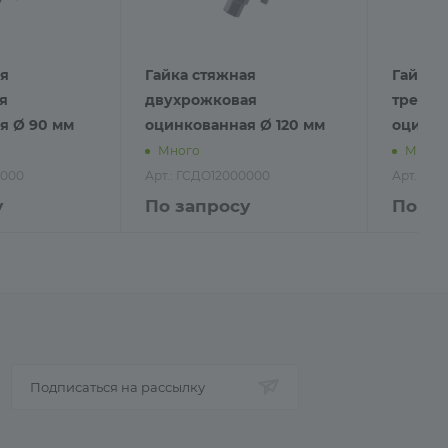
ая
Гайка стяжная
Гайка 
я
двухрожковая
трехро
я Ø 90 мм
оцинкованная Ø 120 мм
оцинко
Много
Много
0000
Арт.: ГСДО12000000
Арт.: ГС
у
По запросу
По за
Подписаться на рассылку