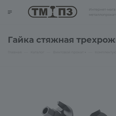
Интернет-мага
металлопрокат
Гайка стяжная трехрож
—
—
—
Главная
Каталог
Винтовой прокат
Комплектую