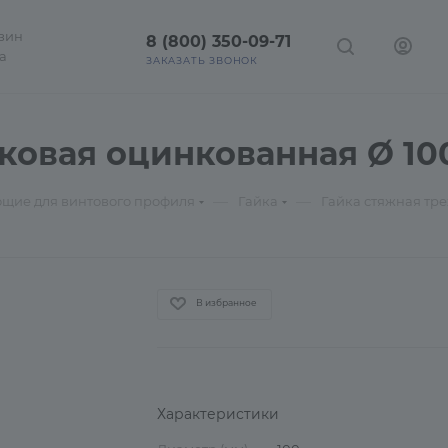
зин
8 (800) 350-09-71
а
ЗАКАЗАТЬ ЗВОНОК
ковая оцинкованная Ø 10
—
—
щие для винтового профиля
Гайка
Гайка стяжная тр
В избранное
Характеристики