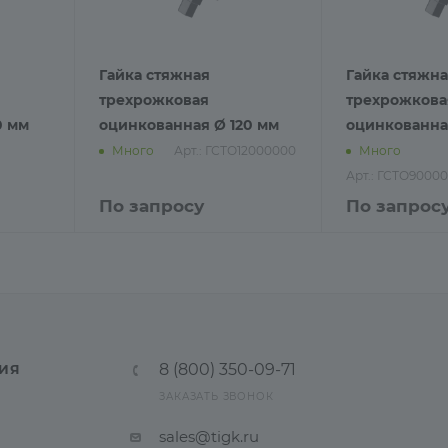
Гайка стяжная
Гайка стяжн
трехрожковая
трехрожкова
0 мм
оцинкованная Ø 120 мм
оцинкованна
Арт.: ГСТО12000000
Много
Много
Арт.: ГСТО9000
По запросу
По запрос
8 (800) 350-09-71
ИЯ
ЗАКАЗАТЬ ЗВОНОК
sales@tigk.ru