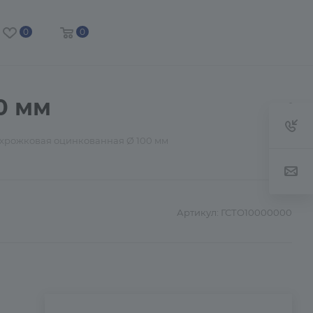
0
0
0 мм
ехрожковая оцинкованная Ø 100 мм
Артикул:
ГСТО10000000