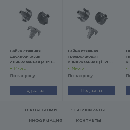
Гайка стяжная
Гайка стяжная
Г
двухрожковая
трехрожковая
т
оцинкованная Ø 120
оцинкованная Ø 120
о
мм
мм
м
Много
Много
По запросу
По запросу
П
Под заказ
Под заказ
О КОМПАНИИ
СЕРТИФИКАТЫ
ИНФОРМАЦИЯ
КОНТАКТЫ