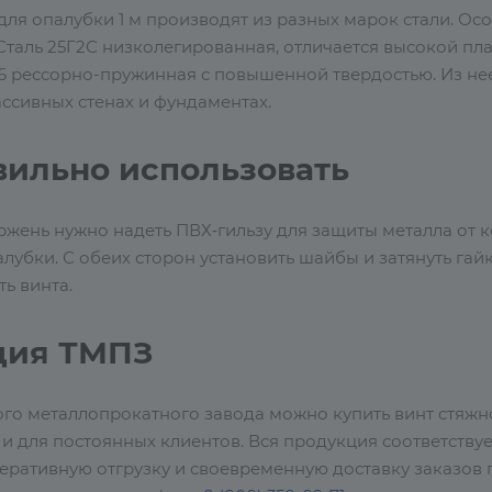
для опалубки 1 м производят из разных марок стали. О
6. Сталь 25Г2С низколегированная, отличается высокой 
 76 рессорно-пружинная с повышенной твердостью. Из не
ссивных стенах и фундаментах.
вильно использовать
ржень нужно надеть ПВХ‑гильзу для защиты металла от к
лубки. С обеих сторон установить шайбы и затянуть гай
ь винта.
ция ТМПЗ
ого металлопрокатного завода можно купить винт стяжн
 и для постоянных клиентов. Вся продукция соответств
ративную отгрузку и своевременную доставку заказов п