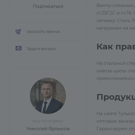
Винты стяжные 
Подписаться
ст.25Г2С и ст.7
затяжку. Сталь
нагрузкам на ма
Заказать звонок
Как пра
Задать вопрос
На стальной сте
сквозь щиты опа
прямолинейност
Продук
На сайте Тульск
оптовые заказы
ВАШ МЕНЕДЖЕР
Гарантируем опе
Николай Ярлыков