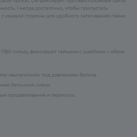
товой прокат. Он фиксирует противоположные щиты
ость. 1 метра достаточно, чтобы пропустить
 с каждой стороны для удобного затягивания гайки.
ПВХ-гильзу, фиксируют гайками с шайбами с обеих
ли «выпучиться» под давлением бетона.
ние бетонной смеси.
ные продавливания и перекосы.