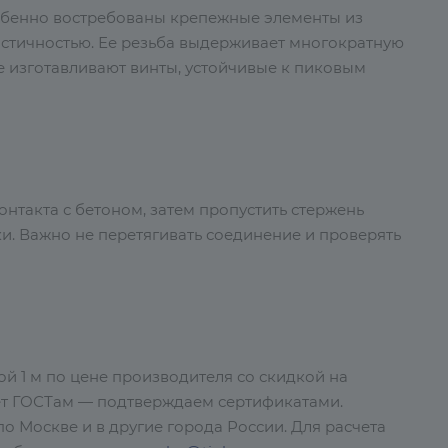
собенно востребованы крепежные элементы из
пластичностью. Ее резьба выдерживает многократную
е изготавливают винты, устойчивые к пиковым
онтакта с бетоном, затем пропустить стержень
ки. Важно не перетягивать соединение и проверять
ой 1 м по цене производителя со скидкой на
ует ГОСТам — подтверждаем сертификатами.
о Москве и в другие города России. Для расчета