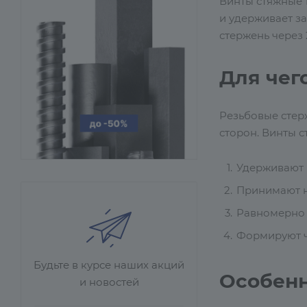
Винты стяжные 
и удерживает за
стержень через 
Для чег
Резьбовые стер
сторон. Винты с
Удерживают 
Принимают н
Равномерно 
Формируют ч
Будьте в курсе наших акций
Особен
и новостей