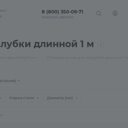
зин
8 (800) 350-09-71
а
ЗАКАЗАТЬ ЗВОНОК
лубки длинной 1 м
2
—
нты для опалубки
Стяжные винты для опалубки длинной 1 
астание)
Марка стали
Диаметр (мм)
се