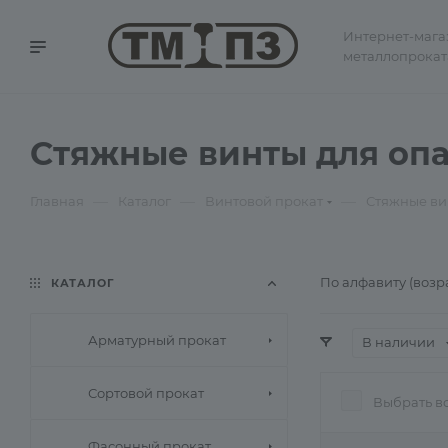
Интернет-мага
металлопрокат
Стяжные винты для опа
—
—
—
Главная
Каталог
Винтовой прокат
Стяжные ви
По алфавиту (возр
КАТАЛОГ
Арматурный прокат
В наличии
Сортовой прокат
Выбрать в
Фасонный прокат