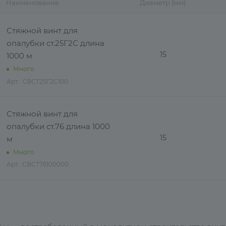
Наименование
Диаметр (мм)
Стяжной винт для
опалубки ст.25Г2С длина
15
1000 м
Много
Арт.: СВСТ25Г2С100
Стяжной винт для
опалубки ст.76 длина 1000
15
м
Много
Арт.: СВСТ76100000