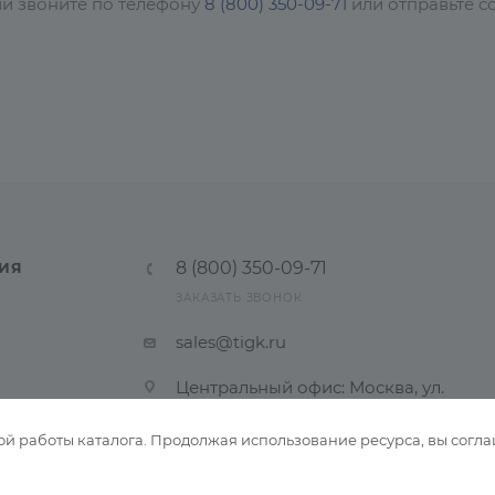
ии звоните по телефону
8 (800) 350-09-71
или отправьте с
8 (800) 350-09-71
ИЯ
ЗАКАЗАТЬ ЗВОНОК
sales@tigk.ru
Центральный офис: Москва, ул.
Садовая-Спасская 21/1
ой работы каталога. Продолжая использование ресурса, вы согла