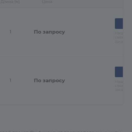
Длина (м)
Цена
По запросу
1
Наши ме
свяжутся
заказа
По запросу
1
Наши ме
свяжутся
заказа