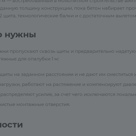
1 м — востребованный в монолитном строительстве вин
данную толщину конструкции, пока бетон набирает прочн
2 щита, технологические балки и с достаточным вылетом
о нужны
жни пропускают сквозь щиты и предварительно надетую 
тяжные для опалубки 1 м:
щиты на заданном расстоянии и не дают им сместиться и
агрузки, работают на растяжение и компенсируют давле
распределяют усилие, за счет чего исключаются локаль
истые монтажные отверстия.
ности