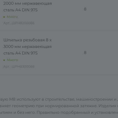
2000 мм нержавеющая
8
сталь А4 DIN 975
Много
Арт.: ШРН8200088
Шпилька резьбовая 8 х
3000 мм нержавеющая
8
сталь А4 DIN 975
Много
Арт.: ШРН8300088
вую М8 используют в строительстве, машиностроении и 
раняет геометрию при нормированной затяжке. Изделия 
тием и без него. Правильно подобранный и установлен