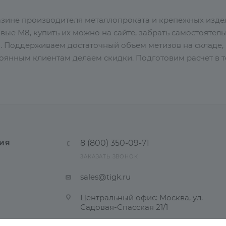
азине производителя металлопроката и крепежных изд
ые М8, купить их можно на сайте, забрать самостоятель
. Поддерживаем достаточный объем метизов на складе, 
оянным клиентам делаем скидки. Подготовим расчет в те
8 (800) 350-09-71
ИЯ
ЗАКАЗАТЬ ЗВОНОК
sales@tigk.ru
Центральный офис: Москва, ул.
Садовая-Спасская 21/1