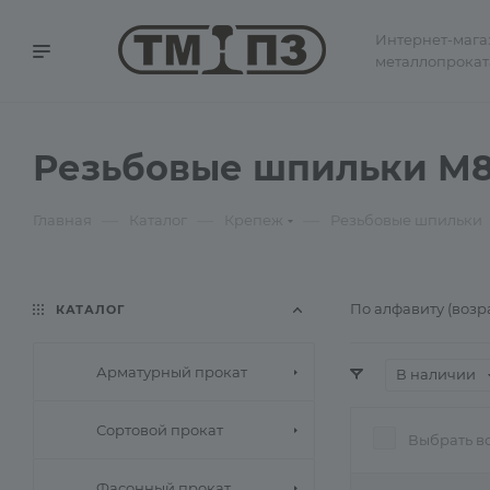
Интернет-мага
металлопрокат
Резьбовые шпильки М
—
—
—
Главная
Каталог
Крепеж
Резьбовые шпильки
По алфавиту (возр
КАТАЛОГ
Арматурный прокат
В наличии
Сортовой прокат
Выбрать в
Фасонный прокат