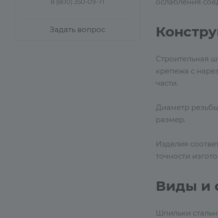
ослабления сое
8 (800) 350-09-71
Констру
Задать вопрос
Строительная ш
крепежа с нарез
части.
Диаметр резьбы 
размер.
Изделия соотве
точности изгото
Виды и 
Шпильки стальн