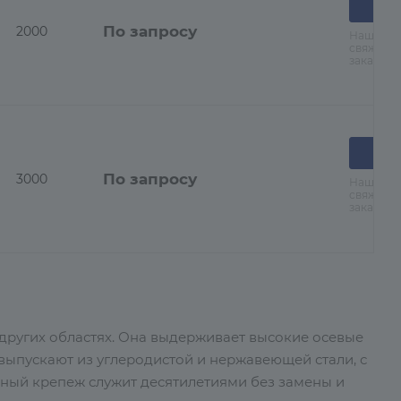
По запросу
2000
Наши ме
свяжутся
заказа
По запросу
3000
Наши ме
свяжутся
заказа
других областях. Она выдерживает высокие осевые
выпускают из углеродистой и нержавеющей стали, с
ный крепеж служит десятилетиями без замены и