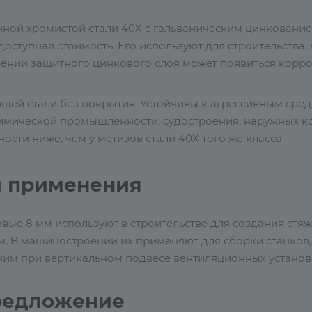
нной хромистой стали 40Х с гальваническим цинкование
доступная стоимость. Его используют для строительств
ении защитного цинкового слоя может появиться корроз
щей стали без покрытия. Устойчивы к агрессивным сред
имической промышленности, судостроения, наружных ко
ости ниже, чем у метизов стали 40Х того же класса.
и применения
ые 8 мм используют в строительстве для создания стяж
м. В машиностроении их применяют для сборки станков
им при вертикальном подвесе вентиляционных установо
редложение