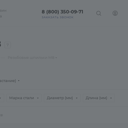
зин
8 (800) 350-09-71
а
ЗАКАЗАТЬ ЗВОНОК
8
7
—
Резьбовые шпильки М8
астание)
Марка стали
Диаметр (мм)
Длина (мм)
се