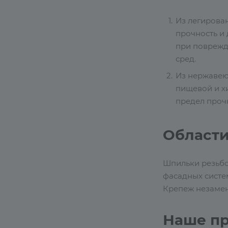
Из легирова
прочность и 
при поврежд
сред.
Из нержавею
пищевой и х
предел прочн
Област
Шпильки резьбов
фасадных систе
Крепеж незамен
Наше п