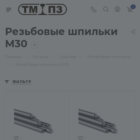
0
Резьбовые шпильки
М30
6
—
—
—
Главная
Каталог
Крепеж
Резьбовые шпильки
—
Резьбовые шпильки М30
ФИЛЬТР