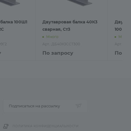
балка 100Ш1
Двутавровая балка 40К3
Двутав
2С
сварная, Ст3
100Ш2 
Много
Много
09Г2
Арт.: ДБ40К3ССТ300
Арт.: Д
у
По запросу
По за
Подписаться на рассылку
ПОЛИТИКА КОНФИДЕНЦИАЛЬНОСТИ