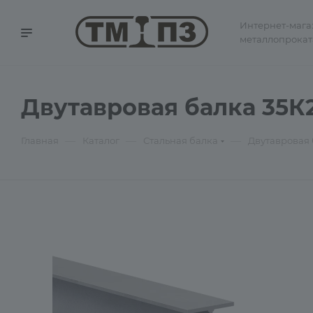
Интернет-мага
металлопрокат
Двутавровая балка 35К2
—
—
—
Главная
Каталог
Стальная балка
Двутавровая