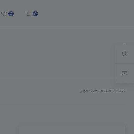
0
0
Артикул:
ДБ35К3С3556