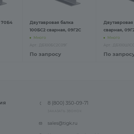
 70Б4
Двутавровая балка
Двутавровая 
100БС2 сварная, 09Г2С
сварная, 09Г
Много
Много
Арт.: ДБ100БС2С09Г
Арт.: ДБ100Ш1С
По запросу
По запрос
8 (800) 350-09-71
ИЯ
ЗАКАЗАТЬ ЗВОНОК
sales@tigk.ru