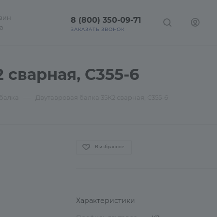
зин
8 (800) 350-09-71
а
ЗАКАЗАТЬ ЗВОНОК
 сварная, С355-6
—
 балка
Двутавровая балка 35К2 сварная, С355-6
В избранное
Характеристики