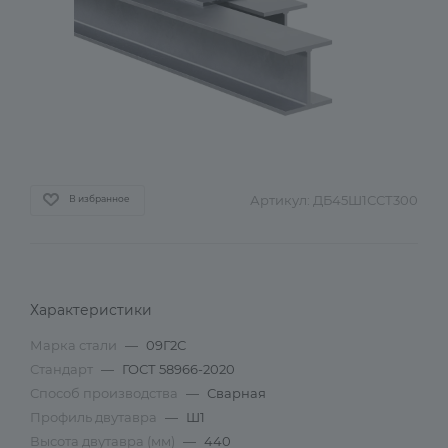
Артикул:
ДБ45Ш1ССТ300
В избранное
Характеристики
Марка стали
—
09Г2С
Стандарт
—
ГОСТ 58966-2020
Способ производства
—
Сварная
Профиль двутавра
—
Ш1
Высота двутавра (мм)
—
440