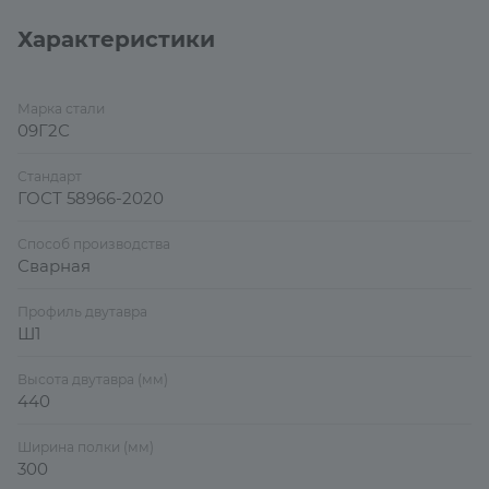
Характеристики
Марка стали
09Г2С
Стандарт
ГОСТ 58966-2020
Способ производства
Сварная
Профиль двутавра
Ш1
Высота двутавра (мм)
440
Ширина полки (мм)
300