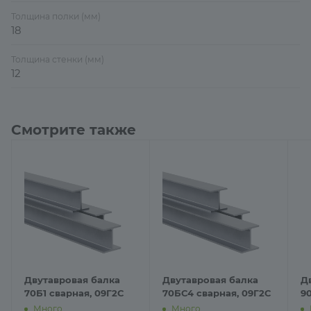
Толщина полки (мм)
18
Толщина стенки (мм)
12
Смотрите также
Двутавровая балка
Двутавровая балка
Д
70Б1 сварная, 09Г2С
70БС4 сварная, 09Г2С
9
Много
Много