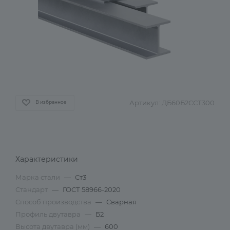
Артикул:
ДБ60Б2ССТ300
В избранное
Характеристики
Марка стали
—
Ст3
Стандарт
—
ГОСТ 58966-2020
Способ производства
—
Сварная
Профиль двутавра
—
Б2
Высота двутавра (мм)
—
600