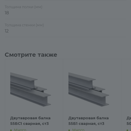
Толщина полки (мм)
18
Толщина стенки (мм)
12
Смотрите также
Двутавровая балка
Двутавровая балка
Д
55БС1 сварная, ст3
55Б1 сварная, ст3
5
Много
Много