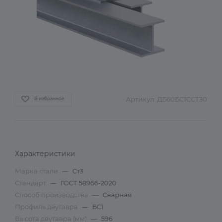
Артикул:
ДБ60БС1ССТ30
В избранное
Характеристики
Марка стали
—
Ст3
Стандарт
—
ГОСТ 58966-2020
Способ производства
—
Сварная
Профиль двутавра
—
БС1
Высота двутавра (мм)
—
596