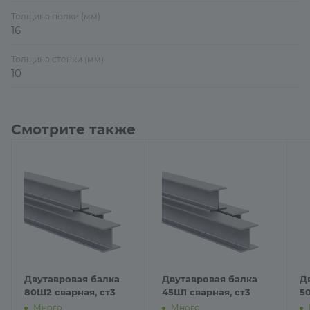
Толщина полки (мм)
16
Толщина стенки (мм)
10
Смотрите также
Двутавровая балка
Двутавровая балка
Д
80Ш2 сварная, ст3
45Ш1 сварная, ст3
5
Много
Много