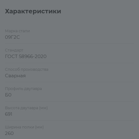
Характеристики
Марка стали
09Г2С
Стандарт
ГОСТ 58966-2020
Способ производства
Сварная
Профиль двутавра
Б0
Высота двутавра (мм)
691
Ширина полки (мм)
260