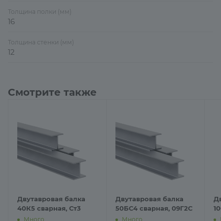
Толщина полки (мм)
16
Толщина стенки (мм)
12
Смотрите также
Двутавровая балка
Двутавровая балка
Д
40К5 сварная, Ст3
50БС4 сварная, 09Г2С
1
Много
Много