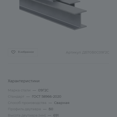
Артикул:
ДБ70Б0С09Г2С
В избранное
Характеристики
Марка стали
—
09Г2С
Стандарт
—
ГОСТ 58966-2020
Способ производства
—
Сварная
Профиль двутавра
—
Б0
Высота двутавра (мм)
—
691