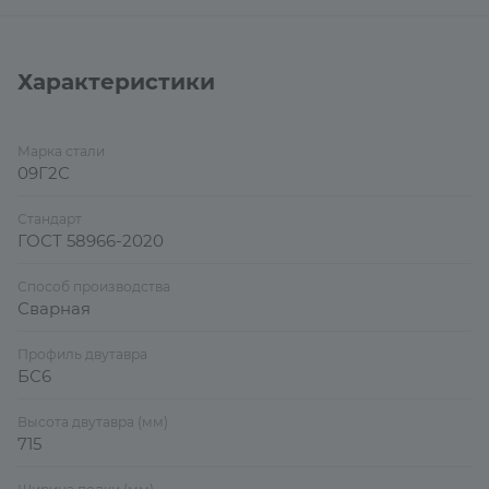
Характеристики
Марка стали
09Г2С
Стандарт
ГОСТ 58966-2020
Способ производства
Сварная
Профиль двутавра
БС6
Высота двутавра (мм)
715