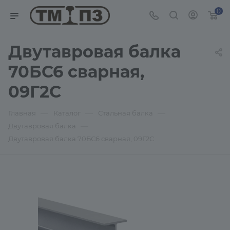
0
Двутавровая балка
70БС6 сварная,
09Г2С
—
—
—
Главная
Каталог
Стальная балка
—
Двутавровая балка
Двутавровая балка 70БС6 сварная, 09Г2С