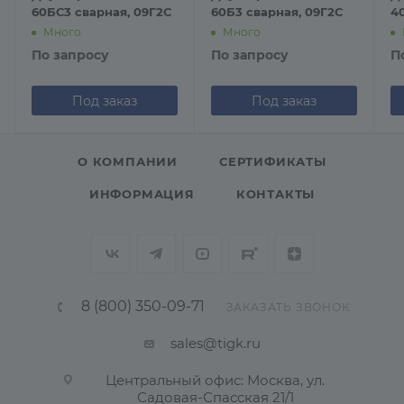
60БС3 сварная, 09Г2С
60Б3 сварная, 09Г2С
4
Много
Много
По запросу
По запросу
П
Под заказ
Под заказ
О КОМПАНИИ
СЕРТИФИКАТЫ
ИНФОРМАЦИЯ
КОНТАКТЫ
8 (800) 350-09-71
ЗАКАЗАТЬ ЗВОНОК
sales@tigk.ru
Центральный офис: Москва, ул.
Садовая-Спасская 21/1