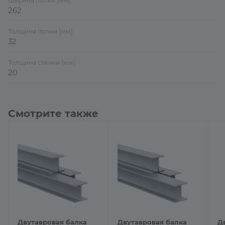
Ширина полки (мм)
262
Толщина полки (мм)
32
Толщина стенки (мм)
20
Смотрите также
Двутавровая балка
Двутавровая балка
Д