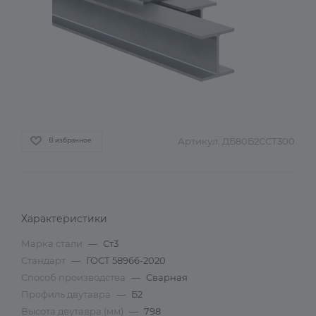
Артикул:
ДБ80Б2ССТ300
В избранное
Характеристики
Марка стали
—
Ст3
Стандарт
—
ГОСТ 58966-2020
Способ производства
—
Сварная
Профиль двутавра
—
Б2
Высота двутавра (мм)
—
798