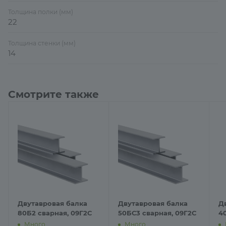
Толщина полки (мм)
22
Толщина стенки (мм)
14
Смотрите также
Двутавровая балка
Двутавровая балка
Д
80Б2 сварная, 09Г2С
50БС3 сварная, 09Г2С
4
Много
Много