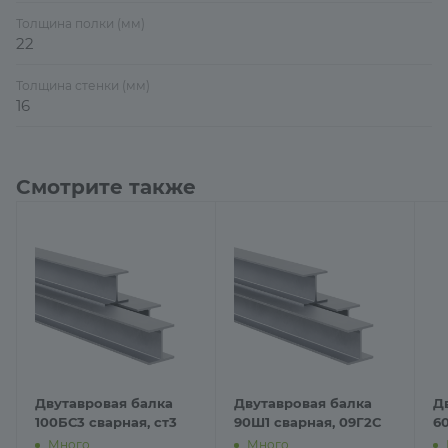
Толщина полки (мм)
22
Толщина стенки (мм)
16
Смотрите также
Двутавровая балка
Двутавровая балка
Д
100БС3 сварная, ст3
90Ш1 сварная, 09Г2С
60
Много
Много