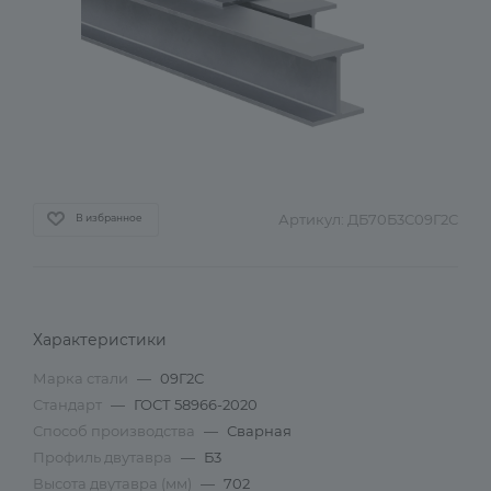
Артикул:
ДБ70Б3С09Г2С
В избранное
Характеристики
Марка стали
—
09Г2С
Стандарт
—
ГОСТ 58966-2020
Способ производства
—
Сварная
Профиль двутавра
—
Б3
Высота двутавра (мм)
—
702