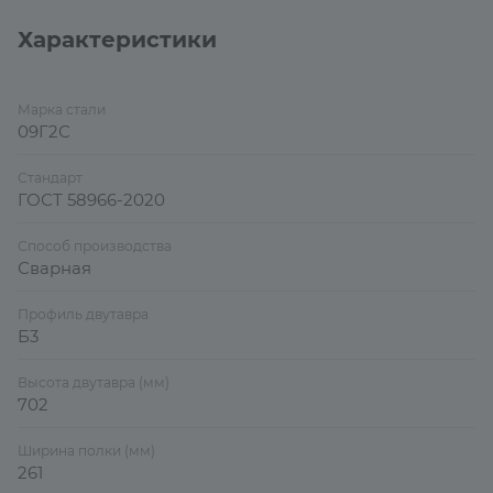
Характеристики
Марка стали
09Г2С
Стандарт
ГОСТ 58966-2020
Способ производства
Сварная
Профиль двутавра
Б3
Высота двутавра (мм)
702
Ширина полки (мм)
261