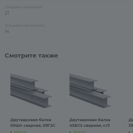
Толщина полки (мм)
21
Толщина стенки (мм)
14
Смотрите также
Двутавровая балка
Двутавровая балка
Д
50Ш4 сварная, 09Г2С
45БС2 сварная, ст3
35
Много
Много