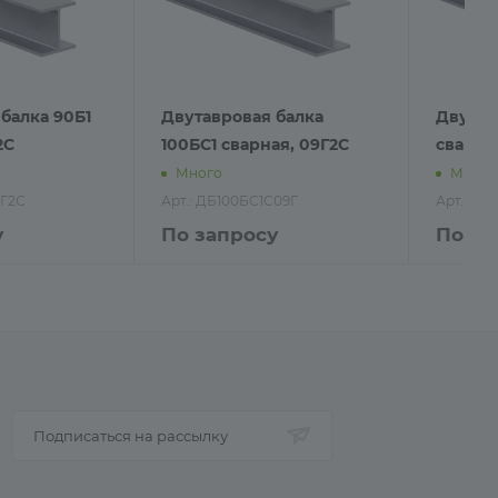
балка 90Б1
Двутавровая балка
Двутав
2С
100БС1 сварная, 09Г2С
сварная
Много
Много
9Г2С
Арт.: ДБ100БС1С09Г
Арт.: Д
у
По запросу
По за
Подписаться на рассылку