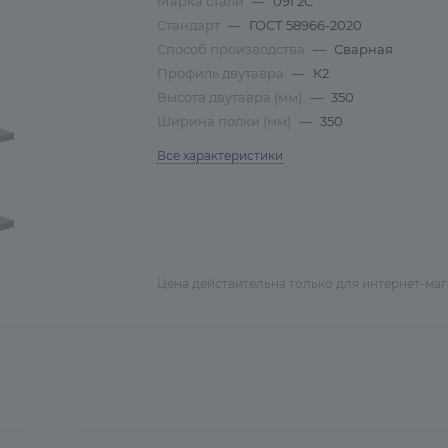
Марка стали
—
09Г2С
Стандарт
—
ГОСТ 58966-2020
Способ производства
—
Сварная
Профиль двутавра
—
К2
Высота двутавра (мм)
—
350
Ширина полки (мм)
—
350
Все характеристики
Цена действительна только для интернет-ма