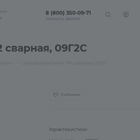
зин
8 (800) 350-09-71
а
ЗАКАЗАТЬ ЗВОНОК
 сварная, 09Г2С
—
 балка
Двутавровая балка 35К2 сварная, 09Г2С
В избранное
Характеристики