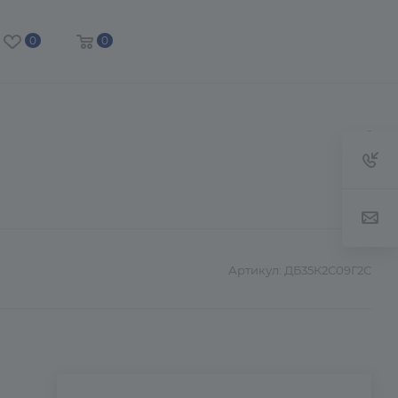
0
0
Артикул:
ДБ35К2С09Г2С