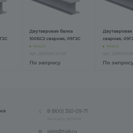
Двутавровая балка
Двутавровая 
9Г2С
100БС2 сварная, 09Г2С
сварная, 09Г
Много
Много
Арт.: ДБ100БС2С09Г
Арт.: ДБ90Б1С0
По запросу
По запрос
8 (800) 350-09-71
ИЯ
ЗАКАЗАТЬ ЗВОНОК
sales@tigk.ru