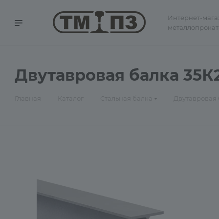
Интернет-мага
металлопрокат
Двутавровая балка 35К2
—
—
—
Главная
Каталог
Стальная балка
Двутавровая