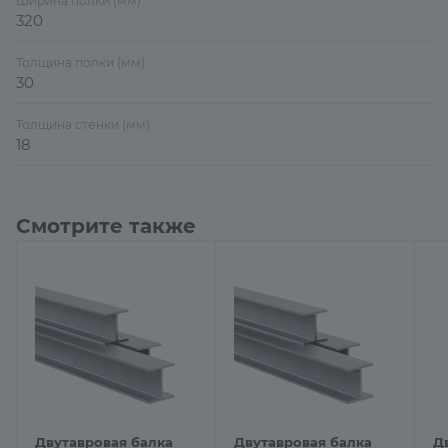
Ширина полки (мм)
320
Толщина полки (мм)
30
Толщина стенки (мм)
18
Смотрите также
Двутавровая балка
Двутавровая балка
Д