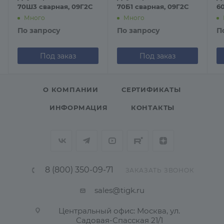
70Ш3 сварная, 09Г2С
70Б1 сварная, 09Г2С
6
Много
Много
По запросу
По запросу
П
Под заказ
Под заказ
О КОМПАНИИ
СЕРТИФИКАТЫ
ИНФОРМАЦИЯ
КОНТАКТЫ
8 (800) 350-09-71
ЗАКАЗАТЬ ЗВОНОК
sales@tigk.ru
Центральный офис: Москва, ул.
Садовая-Спасская 21/1