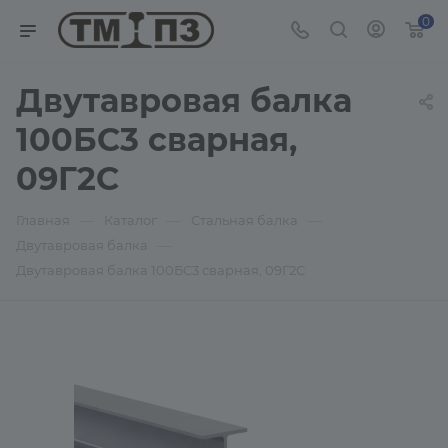
0
Двутавровая балка
100БС3 сварная,
09Г2С
—
—
—
Главная
Каталог
Стальная балка
—
Двутавровая балка
Двутавровая балка 100БС3 сварная, 09Г2С