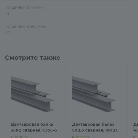
Толщина полки (мм)
14
Толщина стенки (мм)
10
Смотрите также
Двутавровая балка
Двутавровая балка
Д
35К2 сварная, С355-6
50Ш3 сварная, 09Г2С
4
Много
Много