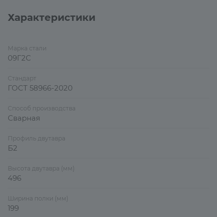
Характеристики
Марка стали
09Г2С
Стандарт
ГОСТ 58966-2020
Способ производства
Сварная
Профиль двутавра
Б2
Высота двутавра (мм)
496
Ширина полки (мм)
199