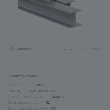
Артикул:
ДБ50Б2С09Г2С
В избранное
Характеристики
Марка стали
—
09Г2С
Стандарт
—
ГОСТ 58966-2020
Способ производства
—
Сварная
Профиль двутавра
—
Б2
Высота двутавра (мм)
—
496