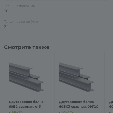
Толщина полки (мм)
36
Толщина стенки (мм)
24
Смотрите также
Двутавровая балка
Двутавровая балка
Д
60Б2 сварная, ст3
60БС3 сварная, 09Г2С
6
Много
Много