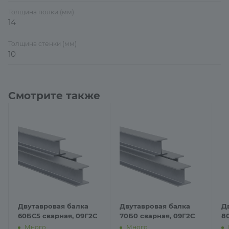
Толщина полки (мм)
14
Толщина стенки (мм)
10
Смотрите также
Двутавровая балка
Двутавровая балка
Д
60БС5 сварная, 09Г2С
70Б0 сварная, 09Г2С
8
Много
Много