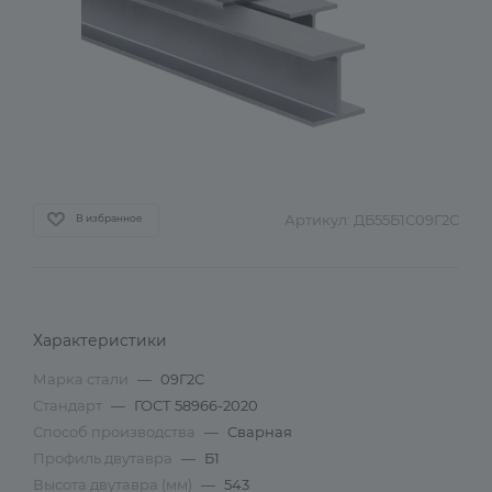
Артикул:
ДБ55Б1С09Г2С
В избранное
Характеристики
Марка стали
—
09Г2С
Стандарт
—
ГОСТ 58966-2020
Способ производства
—
Сварная
Профиль двутавра
—
Б1
Высота двутавра (мм)
—
543