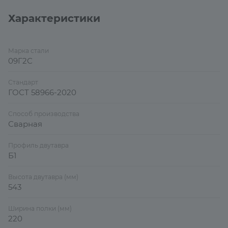
Характеристики
Марка стали
09Г2С
Стандарт
ГОСТ 58966-2020
Способ производства
Сварная
Профиль двутавра
Б1
Высота двутавра (мм)
543
Ширина полки (мм)
220