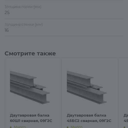
Толщина полки (мм)
25
Толщина стенки (мм)
16
Смотрите также
Двутавровая балка
Двутавровая балка
Д
60Ш1 сварная, 09Г2С
45БС2 сварная, 09Г2С
4
Много
Много