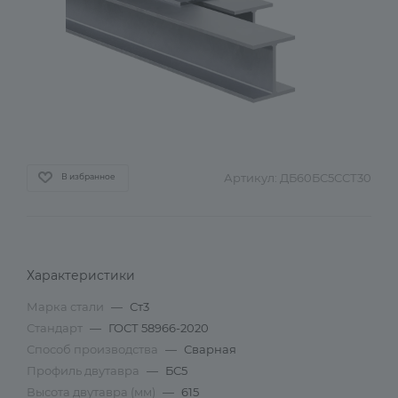
Артикул:
ДБ60БС5ССТ30
В избранное
Характеристики
Марка стали
—
Ст3
Стандарт
—
ГОСТ 58966-2020
Способ производства
—
Сварная
Профиль двутавра
—
БС5
Высота двутавра (мм)
—
615