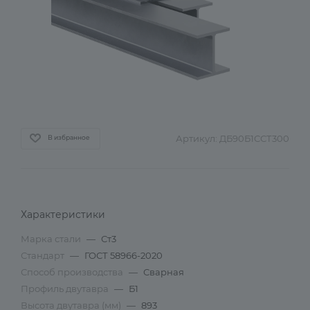
Артикул:
ДБ90Б1ССТ300
В избранное
Характеристики
Марка стали
—
Ст3
Стандарт
—
ГОСТ 58966-2020
Способ производства
—
Сварная
Профиль двутавра
—
Б1
Высота двутавра (мм)
—
893