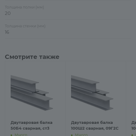
Толщина полки (мм)
20
Толщина стенки (мм)
16
Смотрите также
Двутавровая балка
Двутавровая балка
Д
50Б4 сварная, ст3
100Ш2 сварная, 09Г2С
10
Много
Много