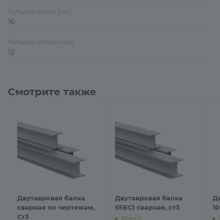
Толщина полки (мм)
16
Толщина стенки (мм)
12
Смотрите также
Двутавровая балка
Двутавровая балка
Д
сварная по чертежам,
55БС1 сварная, ст3
1
Ст3
Много