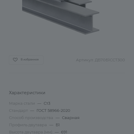
Артикул:
ДБ70Б1ССТ300
В избранное
Характеристики
Марка стали
—
Ст3
Стандарт
—
ГОСТ 58966-2020
Способ производства
—
Сварная
Профиль двутавра
—
Б1
Высота двутавра (мм)
—
691