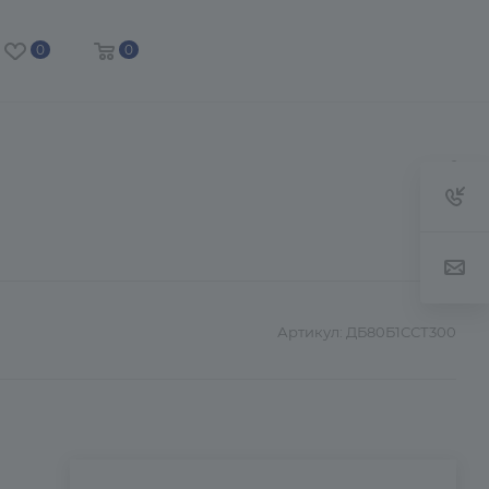
0
0
Артикул:
ДБ80Б1ССТ300