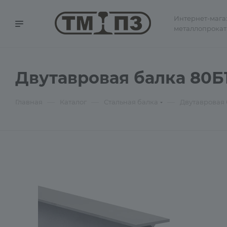
Интернет-мага
металлопрокат
Двутавровая балка 80Б1
—
—
—
Главная
Каталог
Стальная балка
Двутавровая