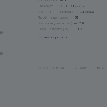
Марка стали
—
Ст3
Стандарт
—
ГОСТ 58966-2020
Способ производства
—
Сварная
Профиль двутавра
—
Б1
Высота двутавра (мм)
—
791
Ширина полки (мм)
—
280
Все характеристики
Цена действительна только для интернет-ма