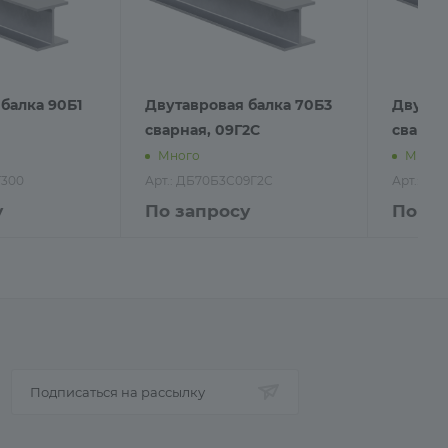
балка 90Б1
Двутавровая балка 70Б3
Двутав
сварная, 09Г2С
сварная
Много
Много
Т300
Арт.: ДБ70Б3С09Г2С
Арт.: Д
у
По запросу
По за
Подписаться на рассылку