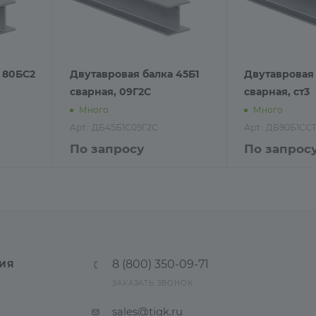
 80БС2
Двутавровая балка 45Б1
Двутавровая 
сварная, 09Г2С
сварная, ст3
Много
Много
Арт.: ДБ45Б1С09Г2С
Арт.: ДБ90Б1СС
По запросу
По запрос
8 (800) 350-09-71
ИЯ
ЗАКАЗАТЬ ЗВОНОК
sales@tigk.ru