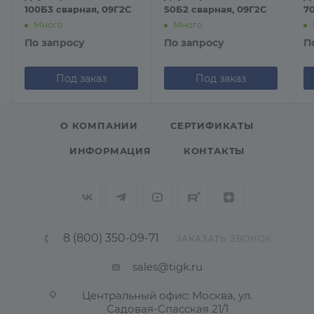
100Б3 сварная, 09Г2С
50Б2 сварная, 09Г2С
7
Много
Много
По запросу
По запросу
П
Под заказ
Под заказ
О КОМПАНИИ
СЕРТИФИКАТЫ
ИНФОРМАЦИЯ
КОНТАКТЫ
8 (800) 350-09-71
ЗАКАЗАТЬ ЗВОНОК
sales@tigk.ru
Центральный офис: Москва, ул.
Садовая-Спасская 21/1