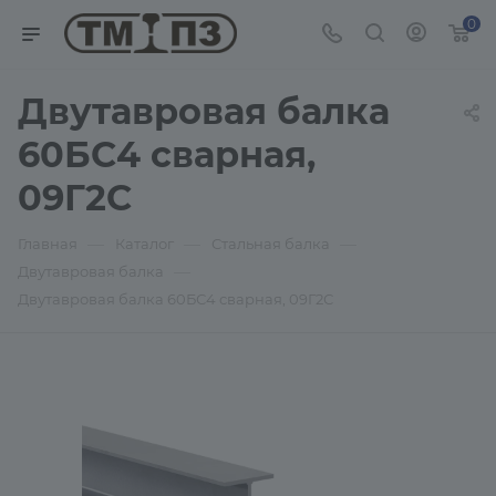
0
Двутавровая балка
60БС4 сварная,
09Г2С
—
—
—
Главная
Каталог
Стальная балка
—
Двутавровая балка
Двутавровая балка 60БС4 сварная, 09Г2С