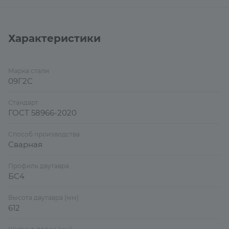
Характеристики
Марка стали
09Г2С
Стандарт
ГОСТ 58966-2020
Способ производства
Сварная
Профиль двутавра
БС4
Высота двутавра (мм)
612