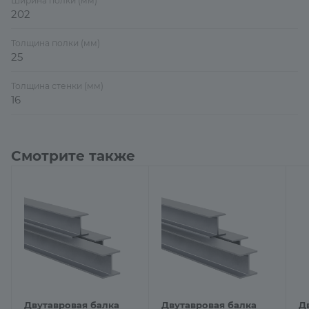
Ширина полки (мм)
202
Толщина полки (мм)
25
Толщина стенки (мм)
16
Смотрите также
Двутавровая балка
Двутавровая балка
Д